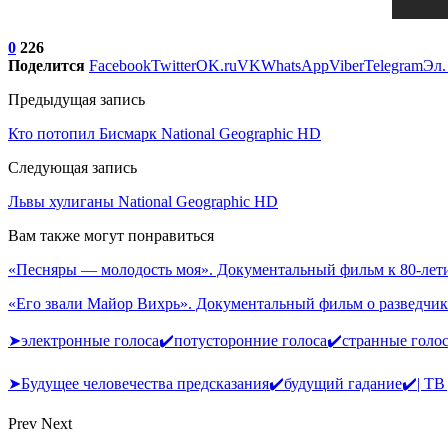
0
226
Поделится
Facebook
Twitter
OK.ru
VK
WhatsApp
Viber
Telegram
Эл.
Предыдущая запись
Кто потопил Бисмарк National Geographic HD
Следующая запись
Львы хулиганы National Geographic HD
Вам также могут понравиться
«Песняры — молодость моя». Документальный фильм к 80-л
«Его звали Майор Вихрь». Документальный фильм о разведчик
➤электронные голоса✔️потусторонние голоса✔️странные голо
➤Будущее человечества предсказания✔️будущий гадание✔️| Т
Prev
Next