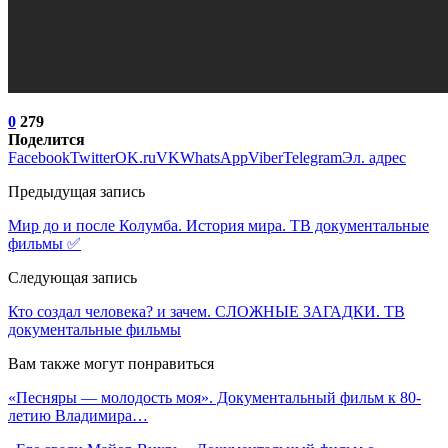
0
279
Поделится
Facebook
Twitter
OK.ru
VK
WhatsApp
Viber
Telegram
Эл. адрес
Предыдущая запись
Мир до и после Колумба. История мира. ТВ документальные
фильмы ✅
Следующая запись
Кто создал человека? и зачем. СЛОЖНЫЕ ЗАГАДКИ. ТВ
документальные фильмы
Вам также могут понравиться
«Песняры — молодость моя». Документальный фильм к 80-
летию Владимира…