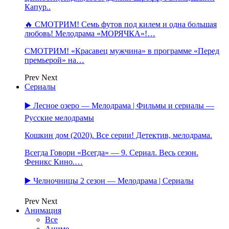
Капур..
🔥 СМОТРИМ! Семь футов под килем и одна большая
любовь! Мелодрама «МОРЯЧКА»!…
СМОТРИМ! «Красавец мужчина» в программе «Перед
премьерой» на…
Prev
Next
Сериалы
▶️ Лесное озеро — Мелодрама | Фильмы и сериалы —
Русские мелодрамы
Кошкин дом (2020). Все серии! Детектив, мелодрама.
Всегда Говори «Всегда» — 9. Сериал. Весь сезон.
Феникс Кино.…
▶️ Челночницы 2 сезон — Мелодрама | Сериалы
Prev
Next
Анимация
Все
Аниме