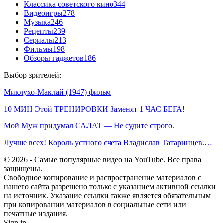
Классика советского кино
344
Видеоигры
278
Музыка
246
Рецепты
239
Сериалы
213
Фильмы
198
Обзоры гаджетов
186
Выбор зрителей:
Миклухо-Маклай (1947) фильм
10 МИН Этой ТРЕНИРОВКИ Заменят 1 ЧАС БЕГА!
Мой Муж придумал САЛАТ — Не судите строго.
Лучше всех! Король устного счета Владислав Татаринцев.…
© 2026 - Самые популярные видео на YouTube. Все права
защищены.
Свободное копирование и распространение материалов с
нашего сайта разрешено только с указанием активной ссылки
на источник. Указание ссылки также является обязательным
при копировании материалов в социальные сети или
печатные издания.
Sign in