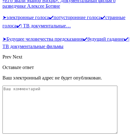
«Его звали Майор Вихрь». Документальный фильм о
разведчике Алексее Ботяне
➤электронные голоса✔️потусторонние голоса✔️странные
голоса✔️| ТВ документальные…
➤Будущее человечества предсказания✔️будущий гадание✔️|
ТВ документальные фильмы
Prev
Next
Оставьте ответ
Ваш электронный адрес не будет опубликован.