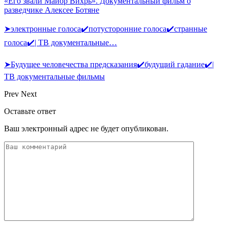
«Его звали Майор Вихрь». Документальный фильм о
разведчике Алексее Ботяне
➤электронные голоса✔️потусторонние голоса✔️странные
голоса✔️| ТВ документальные…
➤Будущее человечества предсказания✔️будущий гадание✔️|
ТВ документальные фильмы
Prev
Next
Оставьте ответ
Ваш электронный адрес не будет опубликован.