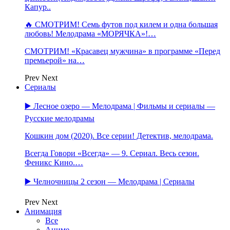
Капур..
🔥 СМОТРИМ! Семь футов под килем и одна большая
любовь! Мелодрама «МОРЯЧКА»!…
СМОТРИМ! «Красавец мужчина» в программе «Перед
премьерой» на…
Prev
Next
Сериалы
▶️ Лесное озеро — Мелодрама | Фильмы и сериалы —
Русские мелодрамы
Кошкин дом (2020). Все серии! Детектив, мелодрама.
Всегда Говори «Всегда» — 9. Сериал. Весь сезон.
Феникс Кино.…
▶️ Челночницы 2 сезон — Мелодрама | Сериалы
Prev
Next
Анимация
Все
Аниме