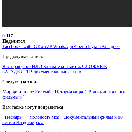
0
317
Поделится
Facebook
Twitter
OK.ru
VK
WhatsApp
Viber
Telegram
Эл. адрес
Предыдущая запись
Вся правда об НЛО Близкие контакты. СЛОЖНЫЕ
ЗАГАДКИ. ТВ документальные фильмы
Следующая запись
Мир до и после Колумба. История мира. ТВ документальные
фильмы ✅
Вам также могут понравиться
«Песняры — молодость моя». Документальный фильм к 80-
летию Владимира…