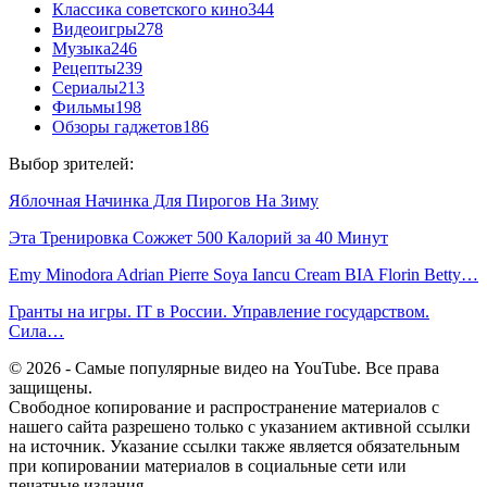
Классика советского кино
344
Видеоигры
278
Музыка
246
Рецепты
239
Сериалы
213
Фильмы
198
Обзоры гаджетов
186
Выбор зрителей:
Яблочная Начинка Для Пирогов На Зиму
Эта Тренировка Сожжет 500 Калорий за 40 Минут
Emy Minodora Adrian Pierre Soya Iancu Cream BIA Florin Betty…
Гранты на игры. IT в России. Управление государством.
Сила…
© 2026 - Самые популярные видео на YouTube. Все права
защищены.
Свободное копирование и распространение материалов с
нашего сайта разрешено только с указанием активной ссылки
на источник. Указание ссылки также является обязательным
при копировании материалов в социальные сети или
печатные издания.