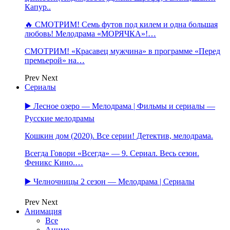
Капур..
🔥 СМОТРИМ! Семь футов под килем и одна большая
любовь! Мелодрама «МОРЯЧКА»!…
СМОТРИМ! «Красавец мужчина» в программе «Перед
премьерой» на…
Prev
Next
Сериалы
▶️ Лесное озеро — Мелодрама | Фильмы и сериалы —
Русские мелодрамы
Кошкин дом (2020). Все серии! Детектив, мелодрама.
Всегда Говори «Всегда» — 9. Сериал. Весь сезон.
Феникс Кино.…
▶️ Челночницы 2 сезон — Мелодрама | Сериалы
Prev
Next
Анимация
Все
Аниме