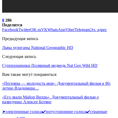
0
286
Поделится
Facebook
Twitter
OK.ru
VK
WhatsApp
Viber
Telegram
Эл. адрес
Предыдущая запись
Львы хулиганы National Geographic HD
Следующая запись
Суперхищники Полярный медведь Nat Geo Wild HD
Вам также могут понравиться
«Песняры — молодость моя». Документальный фильм к 80-
летию Владимира…
«Его звали Майор Вихрь». Документальный фильм о
разведчике Алексее Ботяне
➤электронные голоса✔️потусторонние голоса✔️странные