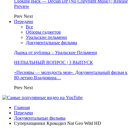
Looking Back — Declan DP (No Copyright Music) | Release
Preview
Prev
Next
Передачи
Все
Обзоры гаджетов
Уральские пельмени
Документальные фильмы
Дырка от рублика – Уральские Пельмени
НЕПЫЛЬНЫЙ ВОПРОС | 3 ВЫПУСК
«Песняры — молодость моя». Документальный фильм к
80-летию Владимира…
Prev
Next
Главная
Передачи
Документальные фильмы
Суперхищники Крокодил Nat Geo Wild HD