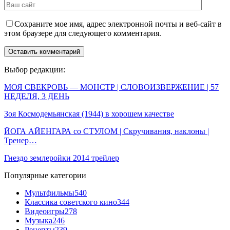
Сохраните мое имя, адрес электронной почты и веб-сайт в
этом браузере для следующего комментария.
Выбор редакции:
МОЯ СВЕКРОВЬ — МОНСТР | СЛОВОИЗВЕРЖЕНИЕ | 57
НЕДЕЛЯ, 3 ДЕНЬ
Зоя Космодемьянская (1944) в хорошем качестве
ЙОГА АЙЕНГАРА со СТУЛОМ | Скручивания, наклоны |
Тренер…
Гнездо землеройки 2014 трейлер
Популярные категории
Мультфильмы
540
Классика советского кино
344
Видеоигры
278
Музыка
246
Рецепты
239