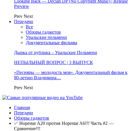
Looking Back — Declan DP (No Copyright Music) | Release
Preview
Prev
Next
Передачи
Все
Обзоры гаджетов
Уральские пельмени
Документальные фильмы
Дырка от рублика – Уральские Пельмени
НЕПЫЛЬНЫЙ ВОПРОС | 3 ВЫПУСК
«Песняры — молодость моя». Документальный фильм к
80-летию Владимира…
Prev
Next
Главная
Передачи
Обзоры гаджетов
✅ Hopestar A20 против Hopestar A6!!! Часть #2 —
Сравнение!!!