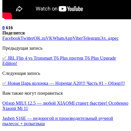
0
616
Поделится
Facebook
Twitter
OK.ru
VK
WhatsApp
Viber
Telegram
Эл. адрес
Предыдущая запись
✅ JBL Flip 4 vs Tronsmart T6 Plus против T6 Plus Upgrade
Edition!
Следующая запись
✅ Новая Царь колонка — Hopestar A20!!! Часть #1 – Обзор!!!
Вам также могут понравиться
Обзор MIUI 12.5 — любой XIAOMI станет быстрее! Особенно
Xiaomi Mi 11
Jashen S16E — недорогой и производительный ручной
пылесос + розыгрыш