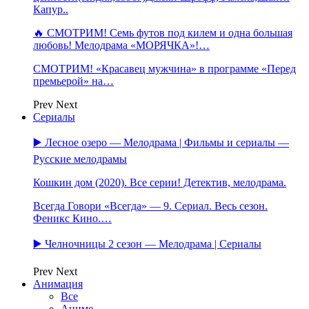
Капур..
🔥 СМОТРИМ! Семь футов под килем и одна большая
любовь! Мелодрама «МОРЯЧКА»!…
СМОТРИМ! «Красавец мужчина» в программе «Перед
премьерой» на…
Prev
Next
Сериалы
▶️ Лесное озеро — Мелодрама | Фильмы и сериалы —
Русские мелодрамы
Кошкин дом (2020). Все серии! Детектив, мелодрама.
Всегда Говори «Всегда» — 9. Сериал. Весь сезон.
Феникс Кино.…
▶️ Челночницы 2 сезон — Мелодрама | Сериалы
Prev
Next
Анимация
Все
Аниме