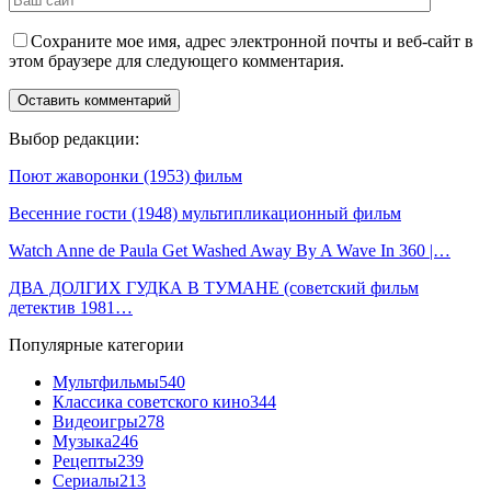
Сохраните мое имя, адрес электронной почты и веб-сайт в
этом браузере для следующего комментария.
Выбор редакции:
Поют жаворонки (1953) фильм
Весенние гости (1948) мультипликационный фильм
Watch Anne de Paula Get Washed Away By A Wave In 360 |…
ДВА ДОЛГИХ ГУДКА В ТУМАНЕ (советский фильм
детектив 1981…
Популярные категории
Мультфильмы
540
Классика советского кино
344
Видеоигры
278
Музыка
246
Рецепты
239
Сериалы
213