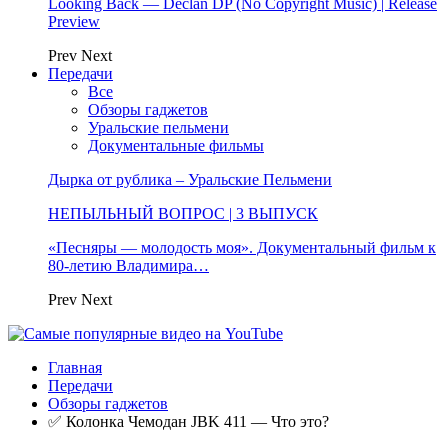
Looking Back — Declan DP (No Copyright Music) | Release
Preview
Prev
Next
Передачи
Все
Обзоры гаджетов
Уральские пельмени
Документальные фильмы
Дырка от рублика – Уральские Пельмени
НЕПЫЛЬНЫЙ ВОПРОС | 3 ВЫПУСК
«Песняры — молодость моя». Документальный фильм к
80-летию Владимира…
Prev
Next
Главная
Передачи
Обзоры гаджетов
✅ Колонка Чемодан JBK 411 — Что это?