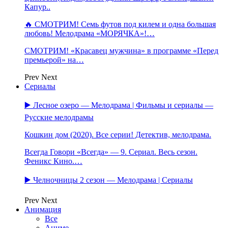
Капур..
🔥 СМОТРИМ! Семь футов под килем и одна большая
любовь! Мелодрама «МОРЯЧКА»!…
СМОТРИМ! «Красавец мужчина» в программе «Перед
премьерой» на…
Prev
Next
Сериалы
▶️ Лесное озеро — Мелодрама | Фильмы и сериалы —
Русские мелодрамы
Кошкин дом (2020). Все серии! Детектив, мелодрама.
Всегда Говори «Всегда» — 9. Сериал. Весь сезон.
Феникс Кино.…
▶️ Челночницы 2 сезон — Мелодрама | Сериалы
Prev
Next
Анимация
Все
Аниме