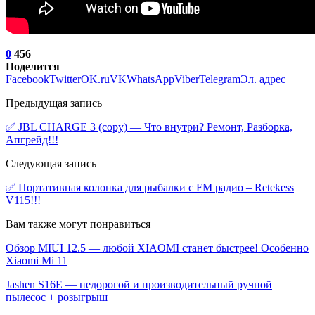
0
456
Поделится
Facebook
Twitter
OK.ru
VK
WhatsApp
Viber
Telegram
Эл. адрес
Предыдущая запись
✅ JBL CHARGE 3 (copy) — Что внутри? Ремонт, Разборка,
Апгрейд!!!
Следующая запись
✅ Портативная колонка для рыбалки с FM радио – Retekess
V115!!!
Вам также могут понравиться
Обзор MIUI 12.5 — любой XIAOMI станет быстрее! Особенно
Xiaomi Mi 11
Jashen S16E — недорогой и производительный ручной
пылесос + розыгрыш