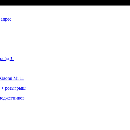
 адрес
рейд!!!
iaomi Mi 11
с + розыгрыш
бюджетников