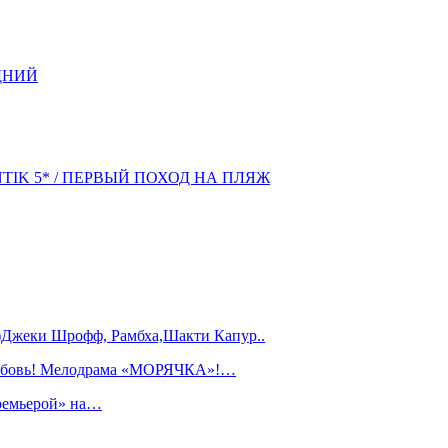
ДНИЙ
NTIK 5* / ПЕРВЫЙ ПОХОД НА ПЛЯЖ
)Джеки Шрофф, Рамбха,Шакти Капур..
любовь! Мелодрама «МОРЯЧКА»!…
ремьерой» на…