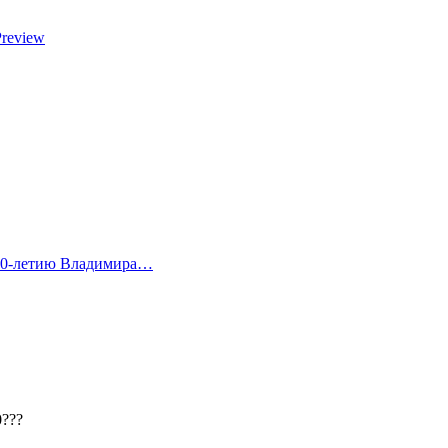
Preview
 80-летию Владимира…
???