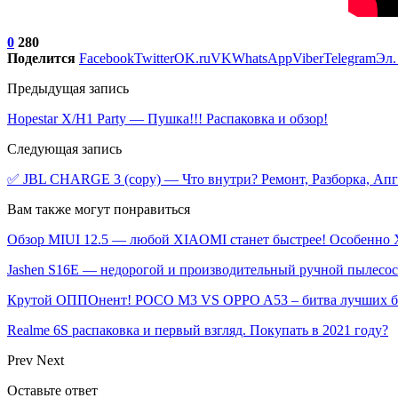
0
280
Поделится
Facebook
Twitter
OK.ru
VK
WhatsApp
Viber
Telegram
Эл.
Предыдущая запись
Hopestar X/H1 Party — Пушка!!! Распаковка и обзор!
Следующая запись
✅ JBL CHARGE 3 (copy) — Что внутри? Ремонт, Разборка, Апг
Вам также могут понравиться
Обзор MIUI 12.5 — любой XIAOMI станет быстрее! Особенно X
Jashen S16E — недорогой и производительный ручной пылесо
Крутой ОППОнент! POCO M3 VS OPPO A53 – битва лучших 
Realme 6S распаковка и первый взгляд. Покупать в 2021 году?
Prev
Next
Оставьте ответ