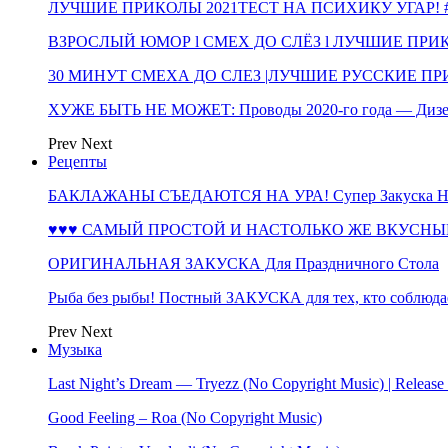
ЛУЧШИЕ ПРИКОЛЫ 2021ТЕСТ НА ПСИХИКУ УГАР! #
ВЗРОСЛЫЙ ЮМОР l СМЕХ ДО СЛЁЗ l ЛУЧШИЕ ПРИКОЛЫ
30 МИНУТ СМЕХА ДО СЛЕЗ |ЛУЧШИЕ РУССКИЕ ПРИ
ХУЖЕ БЫТЬ НЕ МОЖЕТ: Проводы 2020-го года — Дизе
Prev
Next
Рецепты
БАКЛАЖАНЫ СЪЕДАЮТСЯ НА УРА! Супер Закуска НА 
♥♥♥ САМЫЙ ПРОСТОЙ И НАСТОЛЬКО ЖЕ ВКУСНЫЙ
ОРИГИНАЛЬНАЯ ЗАКУСКА Для Праздничного Стола
Рыба без рыбы! Постный ЗАКУСКА для тех, кто соблюда
Prev
Next
Музыка
Last Night’s Dream — Tryezz (No Copyright Music) | Release
Good Feeling – Roa (No Copyright Music)