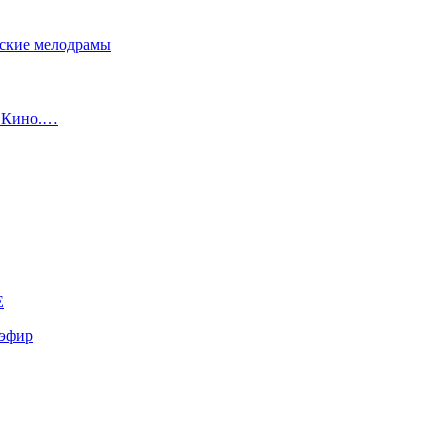
сские мелодрамы
с Кино.…
E
эфир