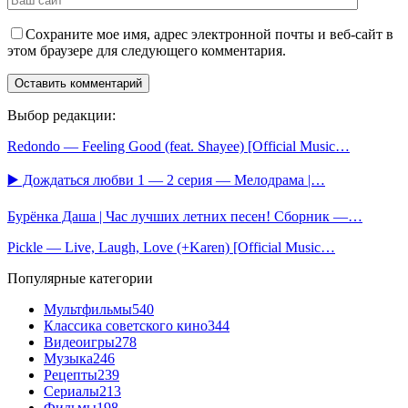
Сохраните мое имя, адрес электронной почты и веб-сайт в
этом браузере для следующего комментария.
Выбор редакции:
Redondo — Feeling Good (feat. Shayee) [Official Music…
▶️ Дождаться любви 1 — 2 серия — Мелодрама |…
Бурёнка Даша | Час лучших летних песен! Сборник —…
Pickle — Live, Laugh, Love (+Karen) [Official Music…
Популярные категории
Мультфильмы
540
Классика советского кино
344
Видеоигры
278
Музыка
246
Рецепты
239
Сериалы
213
Фильмы
198