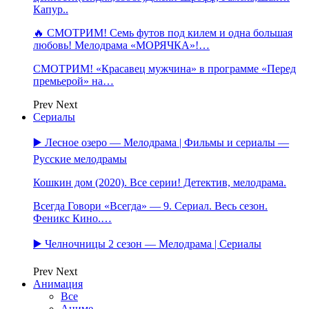
Капур..
🔥 СМОТРИМ! Семь футов под килем и одна большая
любовь! Мелодрама «МОРЯЧКА»!…
СМОТРИМ! «Красавец мужчина» в программе «Перед
премьерой» на…
Prev
Next
Сериалы
▶️ Лесное озеро — Мелодрама | Фильмы и сериалы —
Русские мелодрамы
Кошкин дом (2020). Все серии! Детектив, мелодрама.
Всегда Говори «Всегда» — 9. Сериал. Весь сезон.
Феникс Кино.…
▶️ Челночницы 2 сезон — Мелодрама | Сериалы
Prev
Next
Анимация
Все
Аниме