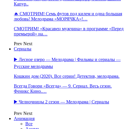
Капур..
🔥 СМОТРИМ! Семь футов под килем и одна большая
любовь! Мелодрама «МОРЯЧКА»!…
СМОТРИМ! «Красавец мужчина» в программе «Перед
премьерой» на…
Prev
Next
Сериалы
▶️ Лесное озеро — Мелодрама | Фильмы и сериалы —
Русские мелодрамы
Кошкин дом (2020). Все серии! Детектив, мелодрама.
Всегда Говори «Всегда» — 9. Сериал. Весь сезон.
Феникс Кино.…
▶️ Челночницы 2 сезон — Мелодрама | Сериалы
Prev
Next
Анимация
Все
Аниме