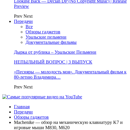
Looking Back — Declan DP (No Copyright Music) | Release
Preview
Prev
Next
Передачи
Все
Обзоры гаджетов
Уральские пельмени
Документальные фильмы
Дырка от рублика – Уральские Пельмени
НЕПЫЛЬНЫЙ ВОПРОС | 3 ВЫПУСК
«Песняры — молодость моя». Документальный фильм к
80-летию Владимира…
Prev
Next
Главная
Передачи
Обзоры гаджетов
Machenike — обзор на механическую клавиатуру K7 и
игровые мыши M830, M620