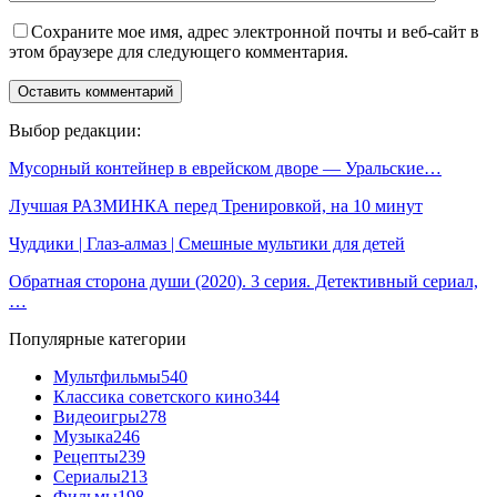
Сохраните мое имя, адрес электронной почты и веб-сайт в
этом браузере для следующего комментария.
Выбор редакции:
Мусорный контейнер в еврейском дворе — Уральские…
Лучшая РАЗМИНКА перед Тренировкой, на 10 минут
Чуддики | Глаз-алмаз | Смешные мультики для детей
Обратная сторона души (2020). 3 серия. Детективный сериал,
…
Популярные категории
Мультфильмы
540
Классика советского кино
344
Видеоигры
278
Музыка
246
Рецепты
239
Сериалы
213
Фильмы
198