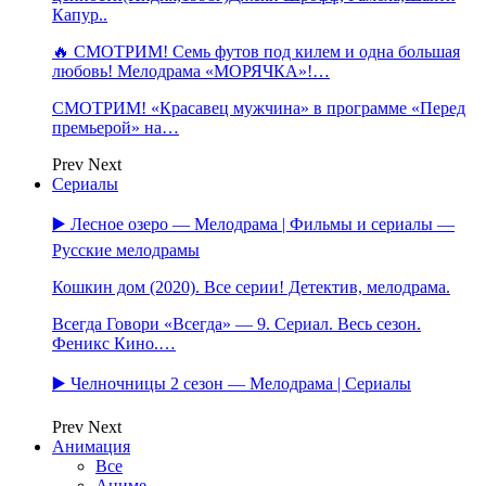
Капур..
🔥 СМОТРИМ! Семь футов под килем и одна большая
любовь! Мелодрама «МОРЯЧКА»!…
СМОТРИМ! «Красавец мужчина» в программе «Перед
премьерой» на…
Prev
Next
Сериалы
▶️ Лесное озеро — Мелодрама | Фильмы и сериалы —
Русские мелодрамы
Кошкин дом (2020). Все серии! Детектив, мелодрама.
Всегда Говори «Всегда» — 9. Сериал. Весь сезон.
Феникс Кино.…
▶️ Челночницы 2 сезон — Мелодрама | Сериалы
Prev
Next
Анимация
Все
Аниме