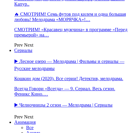
Капур..
🔥 СМОТРИМ! Семь футов под килем и одна большая
любовь! Мелодрама «МОРЯЧКА»!…
СМОТРИМ! «Красавец мужчина» в программе «Перед
премьерой» на…
Prev
Next
Сериалы
▶️ Лесное озеро — Мелодрама | Фильмы и сериалы —
Русские мелодрамы
Кошкин дом (2020). Все серии! Детектив, мелодрама.
Всегда Говори «Всегда» — 9. Сериал. Весь сезон.
Феникс Кино.…
▶️ Челночницы 2 сезон — Мелодрама | Сериалы
Prev
Next
Анимация
Все
Аниме