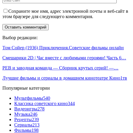
Сохраните мое имя, адрес электронной почты и веб-сайт в
этом браузере для следующего комментария.
Выбор редакции:
Том Сойер (1936) Приключения.Советские фильмы онлайн
Смешарики 2D | Час вместе с любимыми героями! Часть 6…
РЕВ и заводная команда — Сборник крутых серий! —…
Лучшие фильмы и сериалы в домашнем кинотеатре Кино1тв
Популярные категории
Мультфильмы
540
Классика советского кино
344
Видеоигры
278
Музыка
246
Рецепты
239
Сериалы
213
Фильмы
198