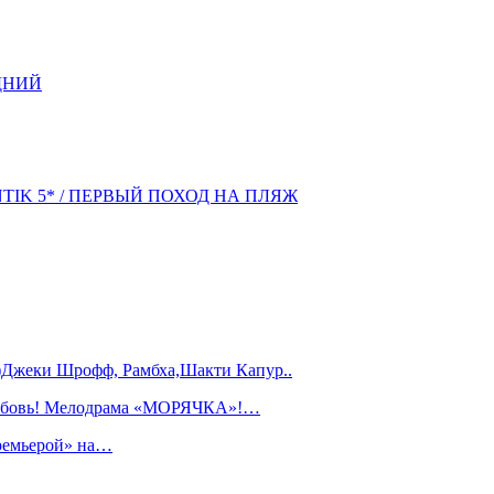
ДНИЙ
NTIK 5* / ПЕРВЫЙ ПОХОД НА ПЛЯЖ
)Джеки Шрофф, Рамбха,Шакти Капур..
любовь! Мелодрама «МОРЯЧКА»!…
ремьерой» на…