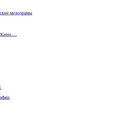
сские мелодрамы
с Кино.…
E
эфир