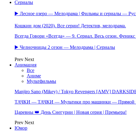
Сериалы
▶️ Лесное озеро — Мелодрама | Фильмы и сериалы — Ру
Кошкин дом (2020). Все серии! Детектив, мелодрама.
Всегда Говори «Всегда» — 9. Сериал. Весь сезон. Феник
▶️ Челночницы 2 сезон — Мелодрама | Сериалы
Prev
Next
Анимация
Все
Аниме
Мультфильмы
Manjiro Sano (Mikey) / Tokyo Revengers [AMV] DARKSID
ТАЧКИ — ТАЧКИ — Мультики про машинки — Прямой 
Царевны 👑 День Снегурии | Новая серия | Премьера!
Prev
Next
Юмор