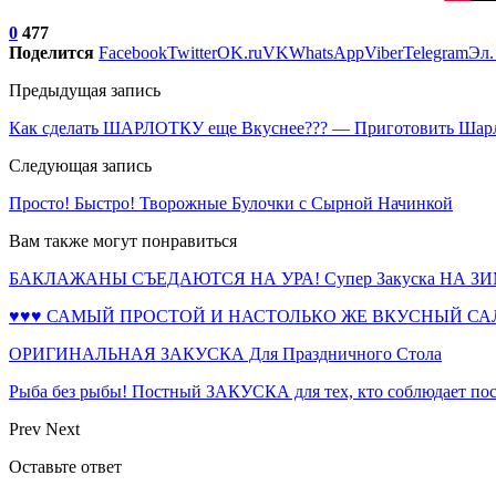
0
477
Поделится
Facebook
Twitter
OK.ru
VK
WhatsApp
Viber
Telegram
Эл.
Предыдущая запись
Как сделать ШАРЛОТКУ еще Вкуснее??? — Приготовить Шарло
Следующая запись
Просто! Быстро! Творожные Булочки с Сырной Начинкой
Вам также могут понравиться
БАКЛАЖАНЫ СЪЕДАЮТСЯ НА УРА! Супер Закуска НА ЗИМУ
♥♥♥ САМЫЙ ПРОСТОЙ И НАСТОЛЬКО ЖЕ ВКУСНЫЙ САЛ
ОРИГИНАЛЬНАЯ ЗАКУСКА Для Праздничного Стола
Рыба без рыбы! Постный ЗАКУСКА для тех, кто соблюдает по
Prev
Next
Оставьте ответ