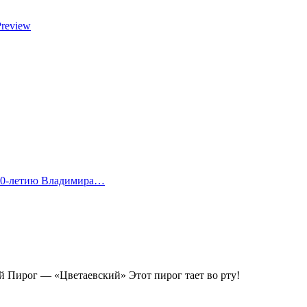
Preview
 80-летию Владимира…
 Пирог — «Цветаевский» Этот пирог тает во рту!