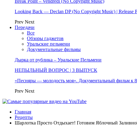
Break Point – Vendredi (No Copyright Music)
Looking Back — Declan DP (No Copyright Music) | Release 
Prev
Next
Передачи
Все
Обзоры гаджетов
Уральские пельмени
Документальные фильмы
Дырка от рублика – Уральские Пельмени
НЕПЫЛЬНЫЙ ВОПРОС | 3 ВЫПУСК
«Песняры — молодость моя». Документальный фильм к
Prev
Next
Главная
Рецепты
Шарлотка Просто Отдыхает! Готовим Яблочный Заливной