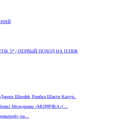
ДНИЙ
NTIK 5* / ПЕРВЫЙ ПОХОД НА ПЛЯЖ
)Джеки Шрофф, Рамбха,Шакти Капур..
любовь! Мелодрама «МОРЯЧКА»!…
ремьерой» на…