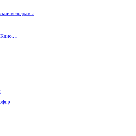
сские мелодрамы
с Кино.…
E
эфир