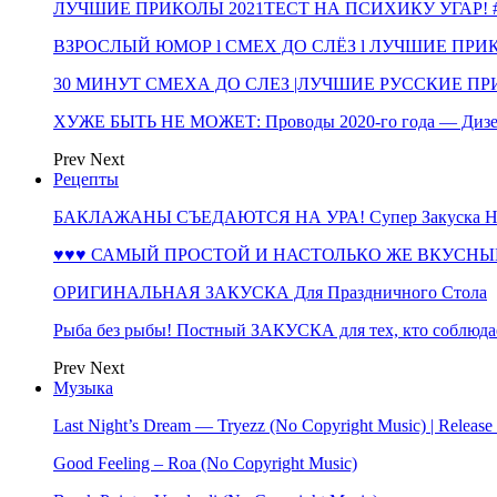
ЛУЧШИЕ ПРИКОЛЫ 2021ТЕСТ НА ПСИХИКУ УГАР! #
ВЗРОСЛЫЙ ЮМОР l СМЕХ ДО СЛЁЗ l ЛУЧШИЕ ПРИКОЛЫ
30 МИНУТ СМЕХА ДО СЛЕЗ |ЛУЧШИЕ РУССКИЕ ПРИ
ХУЖЕ БЫТЬ НЕ МОЖЕТ: Проводы 2020-го года — Дизе
Prev
Next
Рецепты
БАКЛАЖАНЫ СЪЕДАЮТСЯ НА УРА! Супер Закуска НА 
♥♥♥ САМЫЙ ПРОСТОЙ И НАСТОЛЬКО ЖЕ ВКУСНЫЙ
ОРИГИНАЛЬНАЯ ЗАКУСКА Для Праздничного Стола
Рыба без рыбы! Постный ЗАКУСКА для тех, кто соблюда
Prev
Next
Музыка
Last Night’s Dream — Tryezz (No Copyright Music) | Release
Good Feeling – Roa (No Copyright Music)