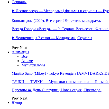
Сериалы
▶️ Лесное озеро — Мелодрама | Фильмы и сериалы — Ру
Кошкин дом (2020). Все серии! Детектив, мелодрама.
Всегда Говори «Всегда» — 9. Сериал. Весь сезон. Феник
▶️ Челночницы 2 сезон — Мелодрама | Сериалы
Prev
Next
Анимация
Все
Аниме
Мультфильмы
Manjiro Sano (Mikey) / Tokyo Revengers [AMV] DARKSID
ТАЧКИ — ТАЧКИ — Мультики про машинки — Прямой 
Царевны 👑 День Снегурии | Новая серия | Премьера!
Prev
Next
Юмор