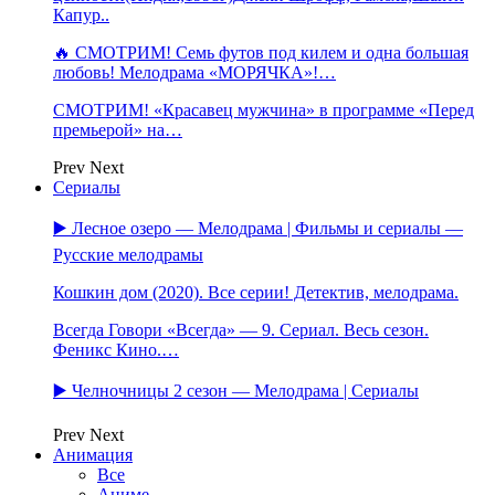
Капур..
🔥 СМОТРИМ! Семь футов под килем и одна большая
любовь! Мелодрама «МОРЯЧКА»!…
СМОТРИМ! «Красавец мужчина» в программе «Перед
премьерой» на…
Prev
Next
Сериалы
▶️ Лесное озеро — Мелодрама | Фильмы и сериалы —
Русские мелодрамы
Кошкин дом (2020). Все серии! Детектив, мелодрама.
Всегда Говори «Всегда» — 9. Сериал. Весь сезон.
Феникс Кино.…
▶️ Челночницы 2 сезон — Мелодрама | Сериалы
Prev
Next
Анимация
Все
Аниме