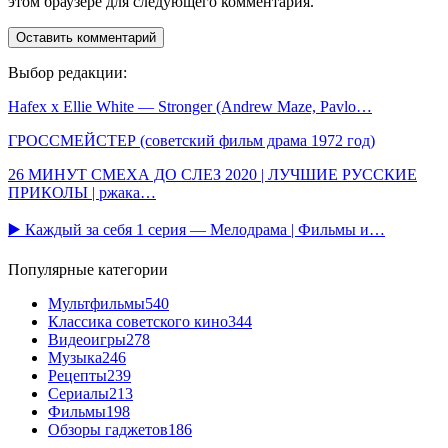
этом браузере для следующего комментария.
Выбор редакции:
Hafex x Ellie White — Stronger (Andrew Maze, Pavlo…
ГРОССМЕЙСТЕР (советский фильм драма 1972 год)
26 МИНУТ СМЕХА ДО СЛЕЗ 2020 | ЛУЧШИЕ РУССКИЕ
ПРИКОЛЫ | ржака…
▶️ Каждый за себя 1 серия — Мелодрама | Фильмы и…
Популярные категории
Мультфильмы
540
Классика советского кино
344
Видеоигры
278
Музыка
246
Рецепты
239
Сериалы
213
Фильмы
198
Обзоры гаджетов
186