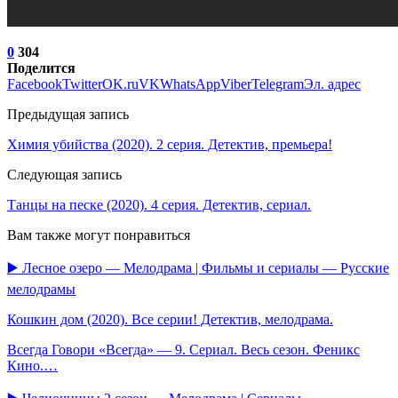
0
304
Поделится
Facebook
Twitter
OK.ru
VK
WhatsApp
Viber
Telegram
Эл. адрес
Предыдущая запись
Химия убийства (2020). 2 серия. Детектив, премьера!
Следующая запись
Танцы на песке (2020). 4 серия. Детектив, сериал.
Вам также могут понравиться
▶️ Лесное озеро — Мелодрама | Фильмы и сериалы — Русские
мелодрамы
Кошкин дом (2020). Все серии! Детектив, мелодрама.
Всегда Говори «Всегда» — 9. Сериал. Весь сезон. Феникс
Кино.…