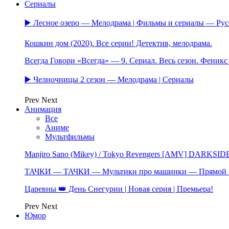
Сериалы
▶️ Лесное озеро — Мелодрама | Фильмы и сериалы — Ру
Кошкин дом (2020). Все серии! Детектив, мелодрама.
Всегда Говори «Всегда» — 9. Сериал. Весь сезон. Феник
▶️ Челночницы 2 сезон — Мелодрама | Сериалы
Prev
Next
Анимация
Все
Аниме
Мультфильмы
Manjiro Sano (Mikey) / Tokyo Revengers [AMV] DARKSID
ТАЧКИ — ТАЧКИ — Мультики про машинки — Прямой 
Царевны 👑 День Снегурии | Новая серия | Премьера!
Prev
Next
Юмор