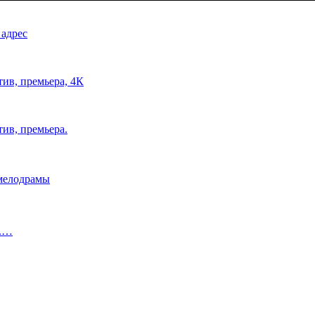
 адрес
тив, премьера, 4К
тив, премьера.
 мелодрамы
о.…