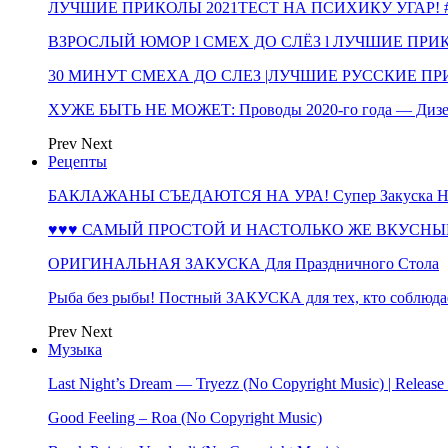
ЛУЧШИЕ ПРИКОЛЫ 2021ТЕСТ НА ПСИХИКУ УГАР! #
ВЗРОСЛЫЙ ЮМОР l СМЕХ ДО СЛЁЗ l ЛУЧШИЕ ПРИКОЛЫ
30 МИНУТ СМЕХА ДО СЛЕЗ |ЛУЧШИЕ РУССКИЕ ПРИ
ХУЖЕ БЫТЬ НЕ МОЖЕТ: Проводы 2020-го года — Дизе
Prev
Next
Рецепты
БАКЛАЖАНЫ СЪЕДАЮТСЯ НА УРА! Супер Закуска НА 
♥♥♥ САМЫЙ ПРОСТОЙ И НАСТОЛЬКО ЖЕ ВКУСНЫЙ
ОРИГИНАЛЬНАЯ ЗАКУСКА Для Праздничного Стола
Рыба без рыбы! Постный ЗАКУСКА для тех, кто соблюда
Prev
Next
Музыка
Last Night’s Dream — Tryezz (No Copyright Music) | Release
Good Feeling – Roa (No Copyright Music)