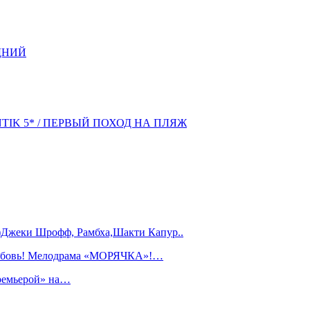
ДНИЙ
NTIK 5* / ПЕРВЫЙ ПОХОД НА ПЛЯЖ
)Джеки Шрофф, Рамбха,Шакти Капур..
любовь! Мелодрама «МОРЯЧКА»!…
ремьерой» на…