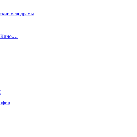
сские мелодрамы
с Кино.…
E
эфир