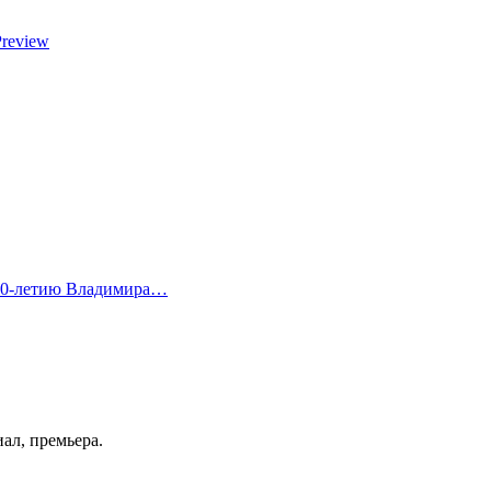
Preview
 80-летию Владимира…
ал, премьера.