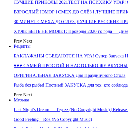
ЛУЧШИЕ ПРИКОЛЫ 2021ТЕСТ НА ПСИХИКУ УГАР! #
ВЗРОСЛЫЙ ЮМОР l СМЕХ ДО СЛЁЗ l ЛУЧШИЕ ПРИКОЛЫ
30 МИНУТ СМЕХА ДО СЛЕЗ |ЛУЧШИЕ РУССКИЕ ПРИ
ХУЖЕ БЫТЬ НЕ МОЖЕТ: Проводы 2020-го года — Дизе
Prev
Next
Рецепты
БАКЛАЖАНЫ СЪЕДАЮТСЯ НА УРА! Супер Закуска НА 
♥♥♥ САМЫЙ ПРОСТОЙ И НАСТОЛЬКО ЖЕ ВКУСНЫЙ
ОРИГИНАЛЬНАЯ ЗАКУСКА Для Праздничного Стола
Рыба без рыбы! Постный ЗАКУСКА для тех, кто соблюда
Prev
Next
Музыка
Last Night’s Dream — Tryezz (No Copyright Music) | Release
Good Feeling – Roa (No Copyright Music)