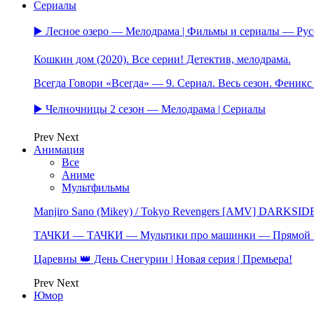
Сериалы
▶️ Лесное озеро — Мелодрама | Фильмы и сериалы — Ру
Кошкин дом (2020). Все серии! Детектив, мелодрама.
Всегда Говори «Всегда» — 9. Сериал. Весь сезон. Феник
▶️ Челночницы 2 сезон — Мелодрама | Сериалы
Prev
Next
Анимация
Все
Аниме
Мультфильмы
Manjiro Sano (Mikey) / Tokyo Revengers [AMV] DARKSID
ТАЧКИ — ТАЧКИ — Мультики про машинки — Прямой 
Царевны 👑 День Снегурии | Новая серия | Премьера!
Prev
Next
Юмор