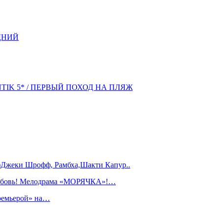
ДНИЙ
NTIK 5* / ПЕРВЫЙ ПОХОД НА ПЛЯЖ
)Джеки Шрофф, Рамбха,Шакти Капур..
любовь! Мелодрама «МОРЯЧКА»!…
ремьерой» на…