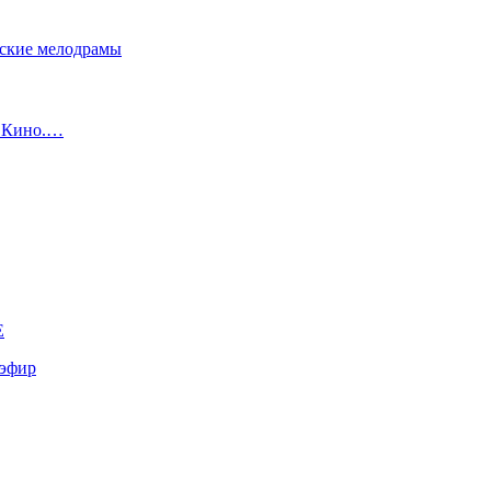
сские мелодрамы
с Кино.…
E
эфир