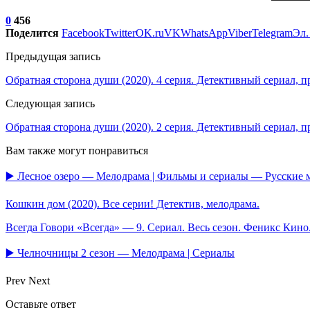
0
456
Поделится
Facebook
Twitter
OK.ru
VK
WhatsApp
Viber
Telegram
Эл.
Предыдущая запись
Обратная сторона души (2020). 4 серия. Детективный сериал, п
Следующая запись
Обратная сторона души (2020). 2 серия. Детективный сериал, п
Вам также могут понравиться
▶️ Лесное озеро — Мелодрама | Фильмы и сериалы — Русские
Кошкин дом (2020). Все серии! Детектив, мелодрама.
Всегда Говори «Всегда» — 9. Сериал. Весь сезон. Феникс Кин
▶️ Челночницы 2 сезон — Мелодрама | Сериалы
Prev
Next
Оставьте ответ