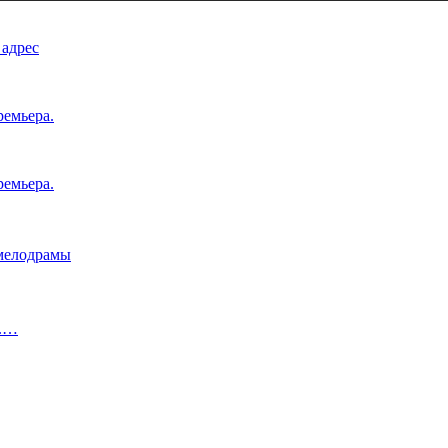
 адрес
ремьера.
ремьера.
 мелодрамы
о.…