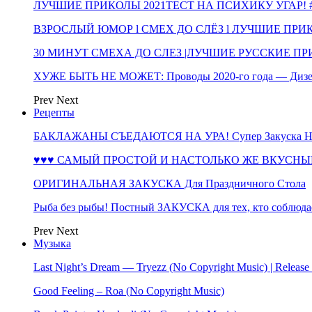
ЛУЧШИЕ ПРИКОЛЫ 2021ТЕСТ НА ПСИХИКУ УГАР! #
ВЗРОСЛЫЙ ЮМОР l СМЕХ ДО СЛЁЗ l ЛУЧШИЕ ПРИКОЛЫ
30 МИНУТ СМЕХА ДО СЛЕЗ |ЛУЧШИЕ РУССКИЕ ПРИ
ХУЖЕ БЫТЬ НЕ МОЖЕТ: Проводы 2020-го года — Дизе
Prev
Next
Рецепты
БАКЛАЖАНЫ СЪЕДАЮТСЯ НА УРА! Супер Закуска НА 
♥♥♥ САМЫЙ ПРОСТОЙ И НАСТОЛЬКО ЖЕ ВКУСНЫЙ
ОРИГИНАЛЬНАЯ ЗАКУСКА Для Праздничного Стола
Рыба без рыбы! Постный ЗАКУСКА для тех, кто соблюда
Prev
Next
Музыка
Last Night’s Dream — Tryezz (No Copyright Music) | Release
Good Feeling – Roa (No Copyright Music)