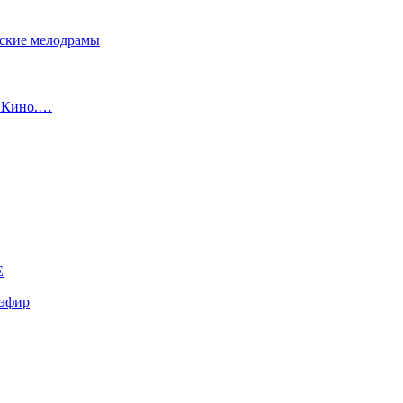
сские мелодрамы
с Кино.…
E
эфир