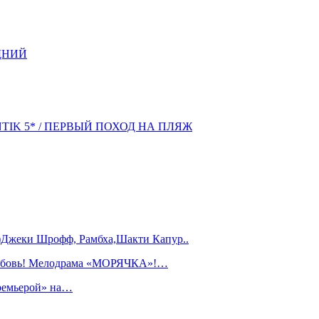
ДНИЙ
NTIK 5* / ПЕРВЫЙ ПОХОД НА ПЛЯЖ
)Джеки Шрофф, Рамбха,Шакти Капур..
любовь! Мелодрама «МОРЯЧКА»!…
ремьерой» на…