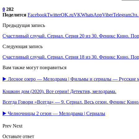
0
282
Поделится
Facebook
Twitter
OK.ru
VK
WhatsApp
Viber
Telegram
Эл.
Предыдущая запись
Счастливый случай. Сериал. Серия 20 из 30. Феникс Кино. Порт
Следующая запись
Счастливый случай. Сериал. Серия 18 из 30. Феникс Кино. Порт
Вам также могут понравиться
▶️ Лесное озеро — Мелодрама | Фильмы и сериалы — Русские
Кошкин дом (2020). Все серии! Детектив, мелодрама.
Всегда Говори «Всегда» — 9. Сериал. Весь сезон. Феникс Кин
▶️ Челночницы 2 сезон — Мелодрама | Сериалы
Prev
Next
Оставьте ответ