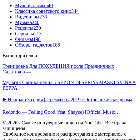
Мультфильмы
540
Классика советского кино
344
Видеоигры
278
Музыка
246
Рецепты
239
Сериалы
213
Фильмы
198
Обзоры гаджетов
186
Выбор зрителей:
Тренировка Для ПОХУДЕНИЯ после Праздничных
Салатиков —…
Мультик Свинка пеппа 5 SEZON 24 SERIYa MASKI SVINKA
PEPPA
▶️ На краю 3 серия | Премьера / 2019 / Остросюжетная драма
Redondo — Feeling Good (feat. Shayee) [Official Music…
© 2026 - Самые популярные видео на YouTube. Все права
защищены.
Свободное копирование и распространение материалов с
нашего сайта разрешено только с указанием активной ссылки