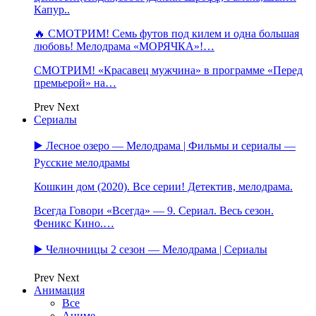
Капур..
🔥 СМОТРИМ! Семь футов под килем и одна большая
любовь! Мелодрама «МОРЯЧКА»!…
СМОТРИМ! «Красавец мужчина» в программе «Перед
премьерой» на…
Prev
Next
Сериалы
▶️ Лесное озеро — Мелодрама | Фильмы и сериалы —
Русские мелодрамы
Кошкин дом (2020). Все серии! Детектив, мелодрама.
Всегда Говори «Всегда» — 9. Сериал. Весь сезон.
Феникс Кино.…
▶️ Челночницы 2 сезон — Мелодрама | Сериалы
Prev
Next
Анимация
Все
Аниме