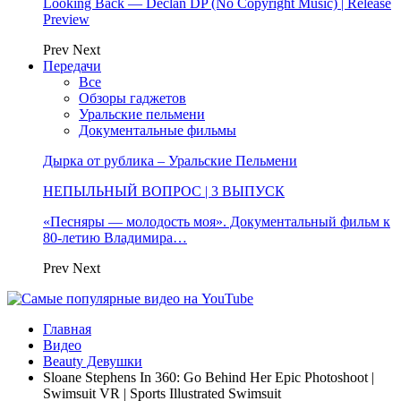
Looking Back — Declan DP (No Copyright Music) | Release
Preview
Prev
Next
Передачи
Все
Обзоры гаджетов
Уральские пельмени
Документальные фильмы
Дырка от рублика – Уральские Пельмени
НЕПЫЛЬНЫЙ ВОПРОС | 3 ВЫПУСК
«Песняры — молодость моя». Документальный фильм к
80-летию Владимира…
Prev
Next
Главная
Видео
Beauty Девушки
Sloane Stephens In 360: Go Behind Her Epic Photoshoot |
Swimsuit VR | Sports Illustrated Swimsuit