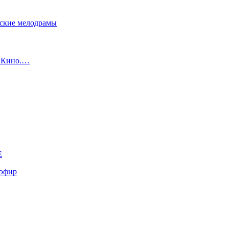
сские мелодрамы
с Кино.…
E
эфир