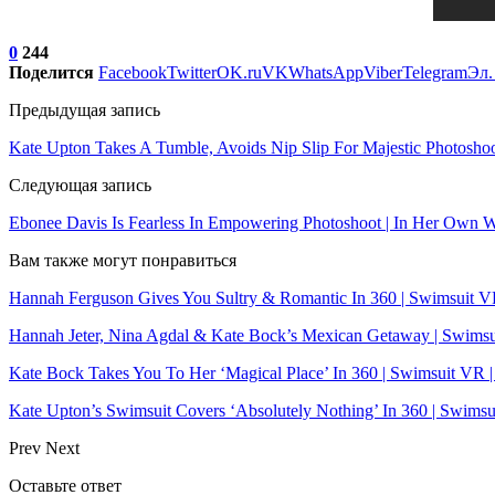
0
244
Поделится
Facebook
Twitter
OK.ru
VK
WhatsApp
Viber
Telegram
Эл.
Предыдущая запись
Kate Upton Takes A Tumble, Avoids Nip Slip For Majestic Photoshoot 
Следующая запись
Ebonee Davis Is Fearless In Empowering Photoshoot | In Her Own Wor
Вам также могут понравиться
Hannah Ferguson Gives You Sultry & Romantic In 360 | Swimsuit V
Hannah Jeter, Nina Agdal & Kate Bock’s Mexican Getaway | Swims
Kate Bock Takes You To Her ‘Magical Place’ In 360 | Swimsuit VR 
Kate Upton’s Swimsuit Covers ‘Absolutely Nothing’ In 360 | Swims
Prev
Next
Оставьте ответ