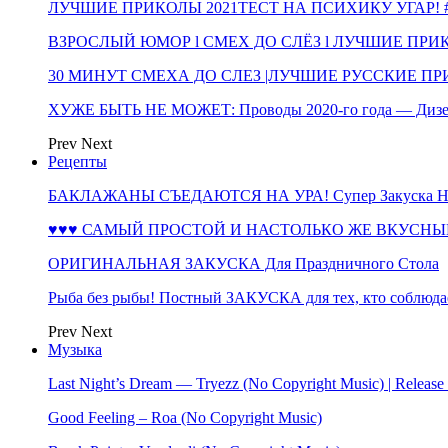
ЛУЧШИЕ ПРИКОЛЫ 2021ТЕСТ НА ПСИХИКУ УГАР! #
ВЗРОСЛЫЙ ЮМОР l СМЕХ ДО СЛЁЗ l ЛУЧШИЕ ПРИКОЛЫ
30 МИНУТ СМЕХА ДО СЛЕЗ |ЛУЧШИЕ РУССКИЕ ПРИ
ХУЖЕ БЫТЬ НЕ МОЖЕТ: Проводы 2020-го года — Дизе
Prev
Next
Рецепты
БАКЛАЖАНЫ СЪЕДАЮТСЯ НА УРА! Супер Закуска НА 
♥♥♥ САМЫЙ ПРОСТОЙ И НАСТОЛЬКО ЖЕ ВКУСНЫЙ
ОРИГИНАЛЬНАЯ ЗАКУСКА Для Праздничного Стола
Рыба без рыбы! Постный ЗАКУСКА для тех, кто соблюда
Prev
Next
Музыка
Last Night’s Dream — Tryezz (No Copyright Music) | Release
Good Feeling – Roa (No Copyright Music)