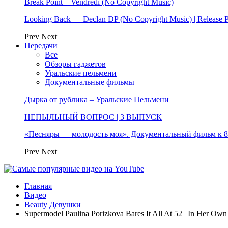
Break Point – Vendredi (No Copyright Music)
Looking Back — Declan DP (No Copyright Music) | Release 
Prev
Next
Передачи
Все
Обзоры гаджетов
Уральские пельмени
Документальные фильмы
Дырка от рублика – Уральские Пельмени
НЕПЫЛЬНЫЙ ВОПРОС | 3 ВЫПУСК
«Песняры — молодость моя». Документальный фильм к
Prev
Next
Главная
Видео
Beauty Девушки
Supermodel Paulina Porizkova Bares It All At 52 | In Her Own 