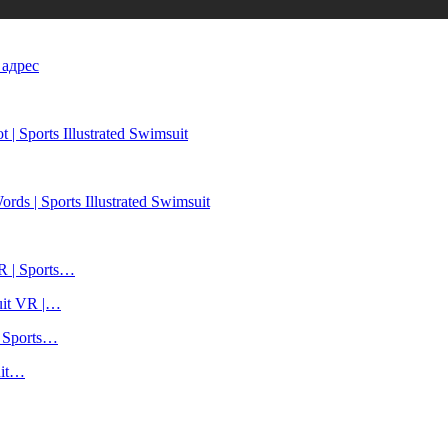
 адрес
| Sports Illustrated Swimsuit
ds | Sports Illustrated Swimsuit
R | Sports…
uit VR |…
| Sports…
uit…