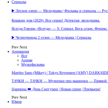
Сериалы
▶️ Лесное озеро — Мелодрама | Фильмы и сериалы — Ру
Кошкин дом (2020). Все серии! Детектив, мелодрама.
Всегда Говори «Всегда» — 9. Сериал. Весь сезон. Феник
▶️ Челночницы 2 сезон — Мелодрама | Сериалы
Prev
Next
Анимация
Все
Аниме
Мультфильмы
Manjiro Sano (Mikey) / Tokyo Revengers [AMV] DARKSID
ТАЧКИ — ТАЧКИ — Мультики про машинки — Прямой 
Царевны 👑 День Снегурии | Новая серия | Премьера!
Prev
Next
Юмор