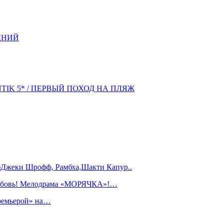
ДНИЙ
NTIK 5* / ПЕРВЫЙ ПОХОД НА ПЛЯЖ
)Джеки Шрофф, Рамбха,Шакти Капур..
любовь! Мелодрама «МОРЯЧКА»!…
ремьерой» на…