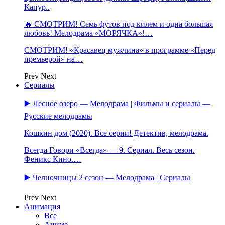
Капур..
🔥 СМОТРИМ! Семь футов под килем и одна большая
любовь! Мелодрама «МОРЯЧКА»!…
СМОТРИМ! «Красавец мужчина» в программе «Перед
премьерой» на…
Prev
Next
Сериалы
▶️ Лесное озеро — Мелодрама | Фильмы и сериалы —
Русские мелодрамы
Кошкин дом (2020). Все серии! Детектив, мелодрама.
Всегда Говори «Всегда» — 9. Сериал. Весь сезон.
Феникс Кино.…
▶️ Челночницы 2 сезон — Мелодрама | Сериалы
Prev
Next
Анимация
Все
Аниме