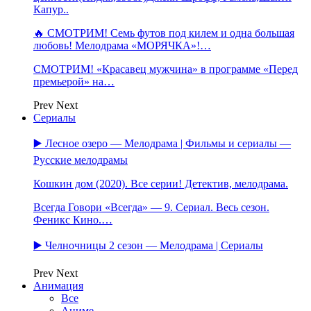
Капур..
🔥 СМОТРИМ! Семь футов под килем и одна большая
любовь! Мелодрама «МОРЯЧКА»!…
СМОТРИМ! «Красавец мужчина» в программе «Перед
премьерой» на…
Prev
Next
Сериалы
▶️ Лесное озеро — Мелодрама | Фильмы и сериалы —
Русские мелодрамы
Кошкин дом (2020). Все серии! Детектив, мелодрама.
Всегда Говори «Всегда» — 9. Сериал. Весь сезон.
Феникс Кино.…
▶️ Челночницы 2 сезон — Мелодрама | Сериалы
Prev
Next
Анимация
Все
Аниме