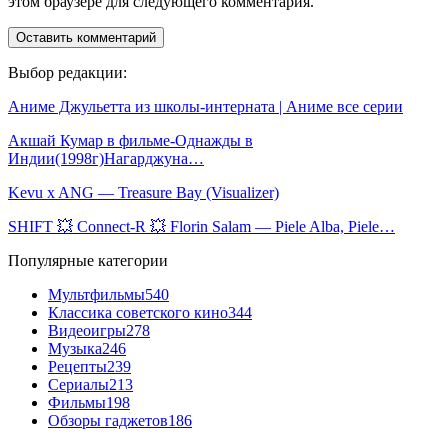
этом браузере для следующего комментария.
Выбор редакции:
Аниме Джульетта из школы-интерната | Аниме все серии
Акшай Кумар в фильме-Однажды в
Индии(1998г)Нагарджуна…
Kevu x ANG — Treasure Bay (Visualizer)
SHIFT 💥 Connect-R 💥 Florin Salam — Piele Alba, Piele…
Популярные категории
Мультфильмы
540
Классика советского кино
344
Видеоигры
278
Музыка
246
Рецепты
239
Сериалы
213
Фильмы
198
Обзоры гаджетов
186