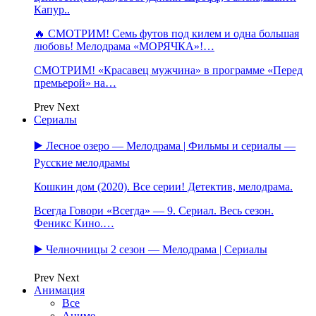
Капур..
🔥 СМОТРИМ! Семь футов под килем и одна большая
любовь! Мелодрама «МОРЯЧКА»!…
СМОТРИМ! «Красавец мужчина» в программе «Перед
премьерой» на…
Prev
Next
Сериалы
▶️ Лесное озеро — Мелодрама | Фильмы и сериалы —
Русские мелодрамы
Кошкин дом (2020). Все серии! Детектив, мелодрама.
Всегда Говори «Всегда» — 9. Сериал. Весь сезон.
Феникс Кино.…
▶️ Челночницы 2 сезон — Мелодрама | Сериалы
Prev
Next
Анимация
Все
Аниме