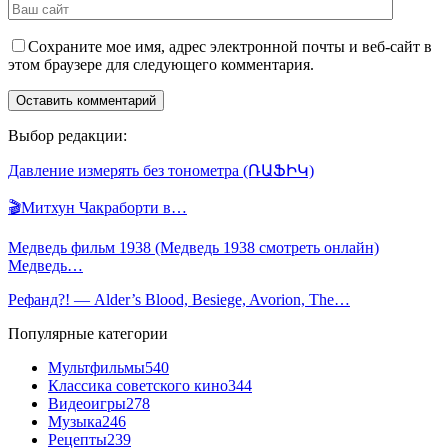
Сохраните мое имя, адрес электронной почты и веб-сайт в
этом браузере для следующего комментария.
Выбор редакции:
Давление измерять без тонометра (ՌԱՖԻԿ)
🎬Митхун Чакраборти в…
Медведь фильм 1938 (Медведь 1938 смотреть онлайн)
Медведь…
Рефанд?! — Alder’s Blood, Besiege, Avorion, The…
Популярные категории
Мультфильмы
540
Классика советского кино
344
Видеоигры
278
Музыка
246
Рецепты
239