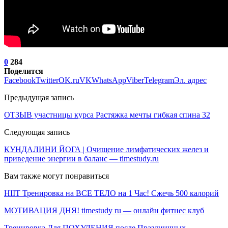
0
284
Поделится
Facebook
Twitter
OK.ru
VK
WhatsApp
Viber
Telegram
Эл. адрес
Предыдущая запись
ОТЗЫВ участницы курса Растяжка мечты гибкая спина 32
Следующая запись
КУНДАЛИНИ ЙОГА | Очищение лимфатических желез и
приведение энергии в баланс — timestudy.ru
Вам также могут понравиться
HIIT Тренировка на ВСЕ ТЕЛО на 1 Час! Сжечь 500 калорий
МОТИВАЦИЯ ДНЯ! timestudy ru — онлайн фитнес клуб
Тренировка Для ПОХУДЕНИЯ после Праздничных