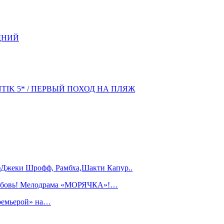
ДНИЙ
NTIK 5* / ПЕРВЫЙ ПОХОД НА ПЛЯЖ
)Джеки Шрофф, Рамбха,Шакти Капур..
любовь! Мелодрама «МОРЯЧКА»!…
ремьерой» на…