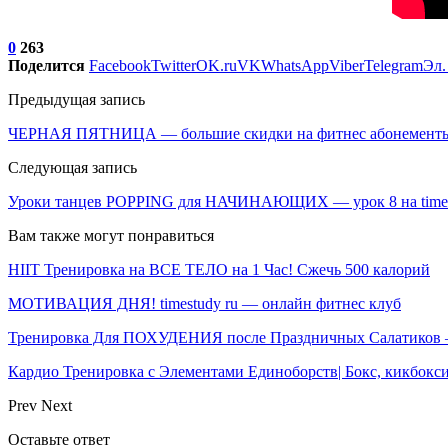
0
263
Поделится
Facebook
Twitter
OK.ru
VK
WhatsApp
Viber
Telegram
Эл.
Предыдущая запись
ЧЕРНАЯ ПЯТНИЦА — большие скидки на фитнес абонементы t
Следующая запись
Уроки танцев POPPING для НАЧИНАЮЩИХ — урок 8 на times
Вам также могут понравиться
HIIT Тренировка на ВСЕ ТЕЛО на 1 Час! Сжечь 500 калорий
МОТИВАЦИЯ ДНЯ! timestudy ru — онлайн фитнес клуб
Тренировка Для ПОХУДЕНИЯ после Праздничных Салатиков 
Кардио Тренировка с Элементами Единоборств| Бокс, кикбокси
Prev
Next
Оставьте ответ