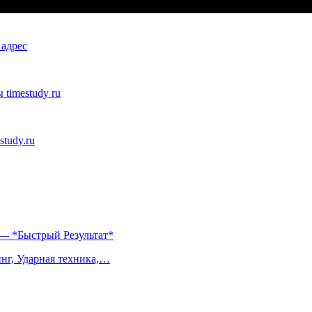
 адрес
imestudy ru
tudy.ru
— *Быстрый Результат*
нг, Ударная техника,…