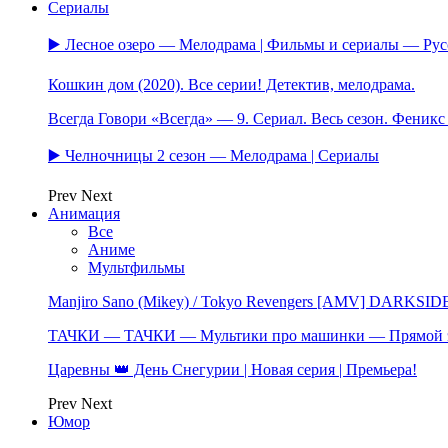
Сериалы
▶️ Лесное озеро — Мелодрама | Фильмы и сериалы — Ру
Кошкин дом (2020). Все серии! Детектив, мелодрама.
Всегда Говори «Всегда» — 9. Сериал. Весь сезон. Феник
▶️ Челночницы 2 сезон — Мелодрама | Сериалы
Prev
Next
Анимация
Все
Аниме
Мультфильмы
Manjiro Sano (Mikey) / Tokyo Revengers [AMV] DARKSID
ТАЧКИ — ТАЧКИ — Мультики про машинки — Прямой 
Царевны 👑 День Снегурии | Новая серия | Премьера!
Prev
Next
Юмор