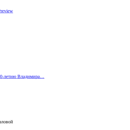
Preview
 80-летию Владимира…
зловой