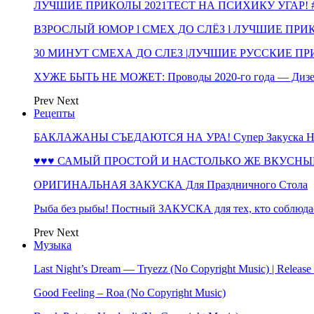
ЛУЧШИЕ ПРИКОЛЫ 2021ТЕСТ НА ПСИХИКУ УГАР! #
ВЗРОСЛЫЙ ЮМОР l СМЕХ ДО СЛЁЗ l ЛУЧШИЕ ПРИКОЛЫ
30 МИНУТ СМЕХА ДО СЛЕЗ |ЛУЧШИЕ РУССКИЕ ПРИ
ХУЖЕ БЫТЬ НЕ МОЖЕТ: Проводы 2020-го года — Дизе
Prev
Next
Рецепты
БАКЛАЖАНЫ СЪЕДАЮТСЯ НА УРА! Супер Закуска НА 
♥♥♥ САМЫЙ ПРОСТОЙ И НАСТОЛЬКО ЖЕ ВКУСНЫЙ
ОРИГИНАЛЬНАЯ ЗАКУСКА Для Праздничного Стола
Рыба без рыбы! Постный ЗАКУСКА для тех, кто соблюда
Prev
Next
Музыка
Last Night’s Dream — Tryezz (No Copyright Music) | Release
Good Feeling – Roa (No Copyright Music)