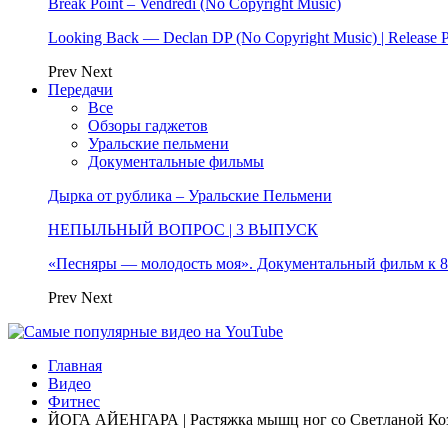
Break Point – Vendredi (No Copyright Music)
Looking Back — Declan DP (No Copyright Music) | Release 
Prev
Next
Передачи
Все
Обзоры гаджетов
Уральские пельмени
Документальные фильмы
Дырка от рублика – Уральские Пельмени
НЕПЫЛЬНЫЙ ВОПРОС | 3 ВЫПУСК
«Песняры — молодость моя». Документальный фильм к
Prev
Next
Главная
Видео
Фитнес
ЙОГА АЙЕНГАРА | Растяжка мышц ног со Светланой Ко