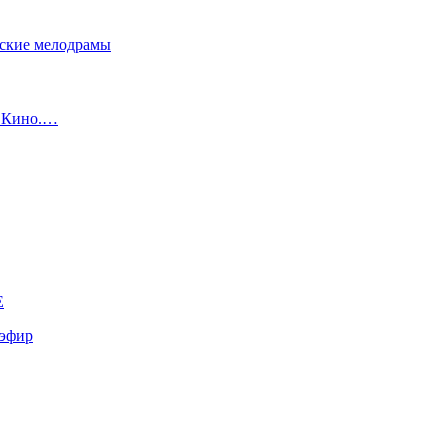
сские мелодрамы
с Кино.…
E
эфир