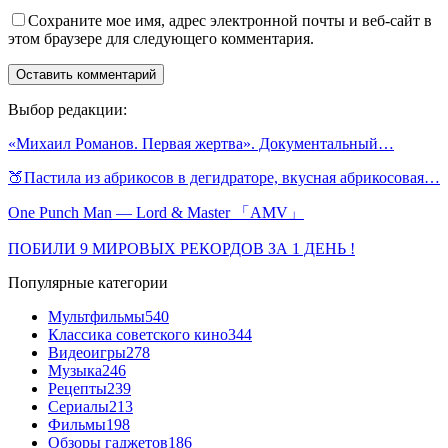
Сохраните мое имя, адрес электронной почты и веб-сайт в
этом браузере для следующего комментария.
Выбор редакции:
«Михаил Романов. Первая жертва». Документальный…
🍑Пастила из абрикосов в дегидраторе, вкусная абрикосовая…
One Punch Man — Lord & Master 「AMV」
ПОБИЛИ 9 МИРОВЫХ РЕКОРДОВ ЗА 1 ДЕНЬ !
Популярные категории
Мультфильмы
540
Классика советского кино
344
Видеоигры
278
Музыка
246
Рецепты
239
Сериалы
213
Фильмы
198
Обзоры гаджетов
186