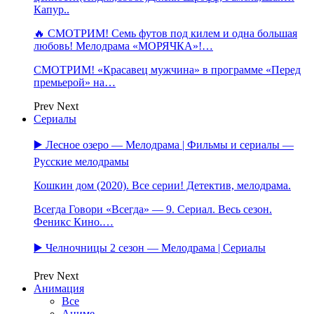
Капур..
🔥 СМОТРИМ! Семь футов под килем и одна большая
любовь! Мелодрама «МОРЯЧКА»!…
СМОТРИМ! «Красавец мужчина» в программе «Перед
премьерой» на…
Prev
Next
Сериалы
▶️ Лесное озеро — Мелодрама | Фильмы и сериалы —
Русские мелодрамы
Кошкин дом (2020). Все серии! Детектив, мелодрама.
Всегда Говори «Всегда» — 9. Сериал. Весь сезон.
Феникс Кино.…
▶️ Челночницы 2 сезон — Мелодрама | Сериалы
Prev
Next
Анимация
Все
Аниме