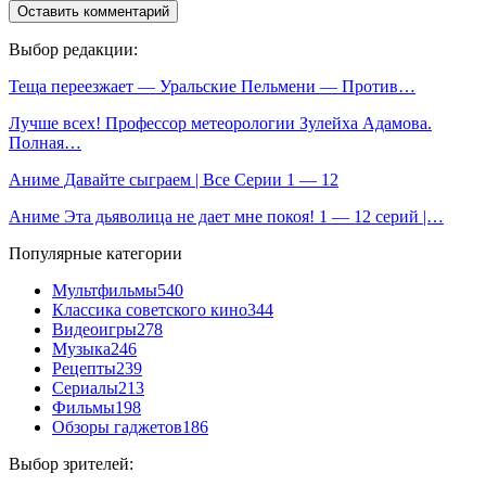
Выбор редакции:
Теща переезжает — Уральские Пельмени — Против…
Лучше всех! Профессор метеорологии Зулейха Адамова.
Полная…
Аниме Давайте сыграем | Все Серии 1 — 12
Аниме Эта дьяволица не дает мне покоя! 1 — 12 серий |…
Популярные категории
Мультфильмы
540
Классика советского кино
344
Видеоигры
278
Музыка
246
Рецепты
239
Сериалы
213
Фильмы
198
Обзоры гаджетов
186
Выбор зрителей: