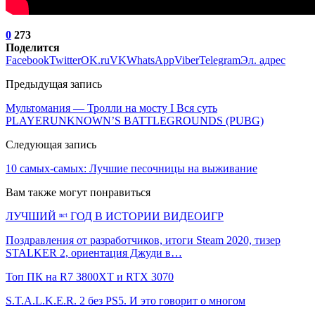
0
273
Поделится
Facebook
Twitter
OK.ru
VK
WhatsApp
Viber
Telegram
Эл. адрес
Предыдущая запись
Мультомания — Тролли на мосту I Вся суть
PLAYERUNKNOWN’S BATTLEGROUNDS (PUBG)
Следующая запись
10 самых-самых: Лучшие песочницы на выживание
Вам также могут понравиться
ЛУЧШИЙ ⁿᵉᵗ ГОД В ИСТОРИИ ВИДЕОИГР
Поздравления от разработчиков, итоги Steam 2020, тизер
STALKER 2, ориентация Джуди в…
Топ ПК на R7 3800XT и RTX 3070
S.T.A.L.K.E.R. 2 без PS5. И это говорит о многом