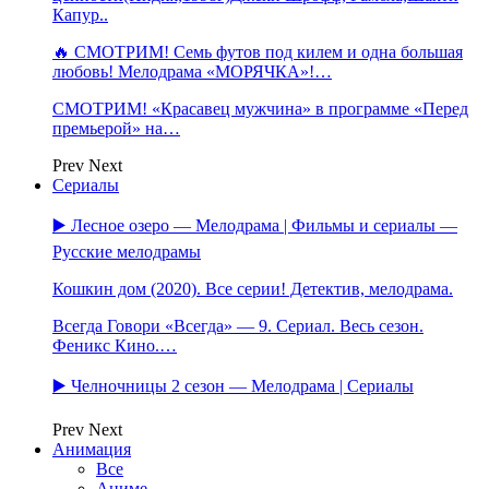
Капур..
🔥 СМОТРИМ! Семь футов под килем и одна большая
любовь! Мелодрама «МОРЯЧКА»!…
СМОТРИМ! «Красавец мужчина» в программе «Перед
премьерой» на…
Prev
Next
Сериалы
▶️ Лесное озеро — Мелодрама | Фильмы и сериалы —
Русские мелодрамы
Кошкин дом (2020). Все серии! Детектив, мелодрама.
Всегда Говори «Всегда» — 9. Сериал. Весь сезон.
Феникс Кино.…
▶️ Челночницы 2 сезон — Мелодрама | Сериалы
Prev
Next
Анимация
Все
Аниме