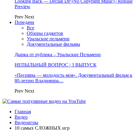
Looking Back — Declan DP (No Copyright Music) | Release
Preview
Prev
Next
Передачи
Все
Обзоры гаджетов
Уральские пельмени
Документальные фильмы
Дырка от рублика – Уральские Пельмени
НЕПЫЛЬНЫЙ ВОПРОС | 3 ВЫПУСК
«Песняры — молодость моя». Документальный фильм к
80-летию Владимира…
Prev
Next
Главная
Видео
Видеоигры
10 самых СЛОЖНЫХ игр