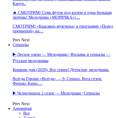
Капур..
🔥 СМОТРИМ! Семь футов под килем и одна большая
любовь! Мелодрама «МОРЯЧКА»!…
СМОТРИМ! «Красавец мужчина» в программе «Перед
премьерой» на…
Prev
Next
Сериалы
▶️ Лесное озеро — Мелодрама | Фильмы и сериалы —
Русские мелодрамы
Кошкин дом (2020). Все серии! Детектив, мелодрама.
Всегда Говори «Всегда» — 9. Сериал. Весь сезон.
Феникс Кино.…
▶️ Челночницы 2 сезон — Мелодрама | Сериалы
Prev
Next
Анимация
Все
Аниме