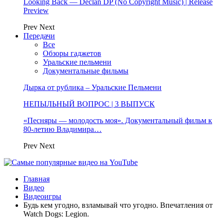
Looking Back — Declan DP (No Copyright Music) | Release
Preview
Prev
Next
Передачи
Все
Обзоры гаджетов
Уральские пельмени
Документальные фильмы
Дырка от рублика – Уральские Пельмени
НЕПЫЛЬНЫЙ ВОПРОС | 3 ВЫПУСК
«Песняры — молодость моя». Документальный фильм к
80-летию Владимира…
Prev
Next
Главная
Видео
Видеоигры
Будь кем угодно, взламывай что угодно. Впечатления от
Watch Dogs: Legion.