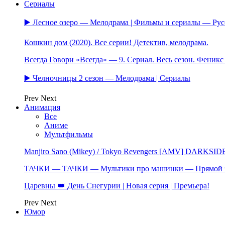
Сериалы
▶️ Лесное озеро — Мелодрама | Фильмы и сериалы — Ру
Кошкин дом (2020). Все серии! Детектив, мелодрама.
Всегда Говори «Всегда» — 9. Сериал. Весь сезон. Феник
▶️ Челночницы 2 сезон — Мелодрама | Сериалы
Prev
Next
Анимация
Все
Аниме
Мультфильмы
Manjiro Sano (Mikey) / Tokyo Revengers [AMV] DARKSID
ТАЧКИ — ТАЧКИ — Мультики про машинки — Прямой 
Царевны 👑 День Снегурии | Новая серия | Премьера!
Prev
Next
Юмор