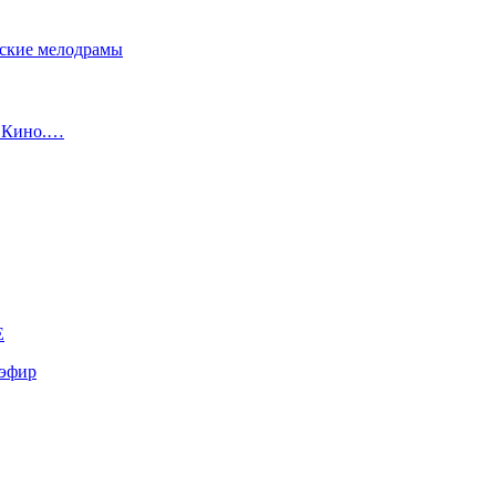
сские мелодрамы
с Кино.…
E
эфир