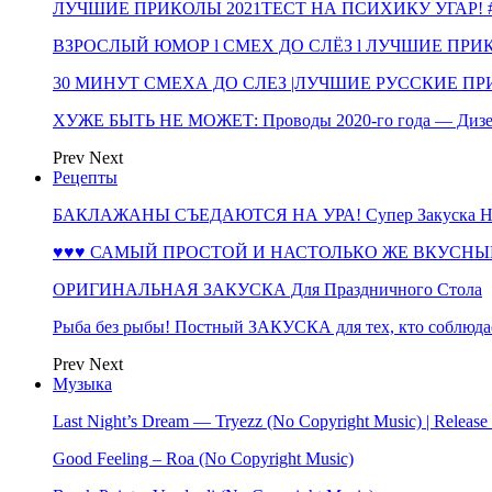
ЛУЧШИЕ ПРИКОЛЫ 2021ТЕСТ НА ПСИХИКУ УГАР! #
ВЗРОСЛЫЙ ЮМОР l СМЕХ ДО СЛЁЗ l ЛУЧШИЕ ПРИКОЛЫ
30 МИНУТ СМЕХА ДО СЛЕЗ |ЛУЧШИЕ РУССКИЕ ПРИ
ХУЖЕ БЫТЬ НЕ МОЖЕТ: Проводы 2020-го года — Дизе
Prev
Next
Рецепты
БАКЛАЖАНЫ СЪЕДАЮТСЯ НА УРА! Супер Закуска НА 
♥♥♥ САМЫЙ ПРОСТОЙ И НАСТОЛЬКО ЖЕ ВКУСНЫЙ
ОРИГИНАЛЬНАЯ ЗАКУСКА Для Праздничного Стола
Рыба без рыбы! Постный ЗАКУСКА для тех, кто соблюда
Prev
Next
Музыка
Last Night’s Dream — Tryezz (No Copyright Music) | Release
Good Feeling – Roa (No Copyright Music)