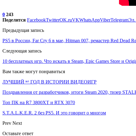
0
243
Поделится
Facebook
Twitter
OK.ru
VK
WhatsApp
Viber
Telegram
Эл.
Предыдущая запись
PS5 в России, Far Cry 6 в мае, Hitman 007, ремастер Red Dead 
Следующая запись
10 бесплатных игр. Что искать в Steam, Epic Games Store и Orig
Вам также могут понравиться
ЛУЧШИЙ ⁿᵉᵗ ГОД В ИСТОРИИ ВИДЕОИГР
Поздравления от разработчиков, итоги Steam 2020, тизер ST
Топ ПК на R7 3800XT и RTX 3070
S.T.A.L.K.E.R. 2 без PS5. И это говорит о многом
Prev
Next
Оставьте ответ