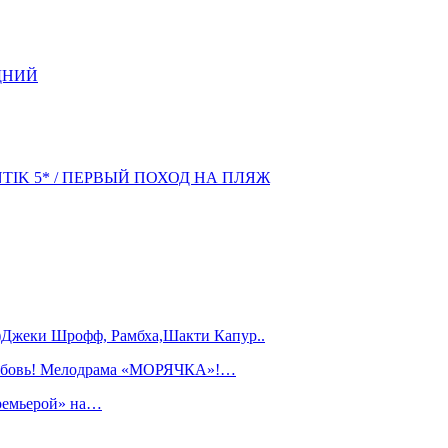
ДНИЙ
NTIK 5* / ПЕРВЫЙ ПОХОД НА ПЛЯЖ
)Джеки Шрофф, Рамбха,Шакти Капур..
любовь! Мелодрама «МОРЯЧКА»!…
ремьерой» на…