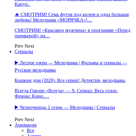
Капур..
🔥 СМОТРИМ! Семь футов под килем и одна большая
любовь! Мелодрама «МОРЯЧКА»!…
СМОТРИМ! «Красавец мужчина» в программе «Перед
премьерой» на…
Prev
Next
Сериалы
▶️ Лесное озеро — Мелодрама | Фильмы и сериалы —
Русские мелодрамы
Кошкин дом (2020). Все серии! Детектив, мелодрама.
Всегда Говори «Всегда» — 9. Сериал. Весь сезон.
Феникс Кино.…
▶️ Челночницы 2 сезон — Мелодрама | Сериалы
Prev
Next
Анимация
Все
Аниме