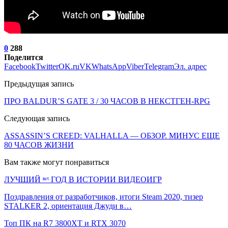
0
288
Поделится
Facebook
Twitter
OK.ru
VK
WhatsApp
Viber
Telegram
Эл. адрес
Предыдущая запись
ПРО BALDUR’S GATE 3 / 30 ЧАСОВ В НЕКСТГЕН-RPG
Следующая запись
ASSASSIN’S CREED: VALHALLA — ОБЗОР. МИНУС ЕЩЕ
80 ЧАСОВ ЖИЗНИ
Вам также могут понравиться
ЛУЧШИЙ ⁿᵉᵗ ГОД В ИСТОРИИ ВИДЕОИГР
Поздравления от разработчиков, итоги Steam 2020, тизер
STALKER 2, ориентация Джуди в…
Топ ПК на R7 3800XT и RTX 3070