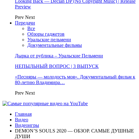
Looking Back — Declan DP (No Copyright Music) | Release
Preview
Prev
Next
Передачи
Все
Обзоры гаджетов
Уральские пельмени
Документальные фильмы
Дырка от рублика – Уральские Пельмени
НЕПЫЛЬНЫЙ ВОПРОС | 3 ВЫПУСК
«Песняры — молодость моя». Документальный фильм к
80-летию Владимира…
Prev
Next
Главная
Видео
Видеоигры
DEMON’S SOULS 2020 — ОБЗОР. САМЫЕ ДУШНЫЕ
ДУШИ