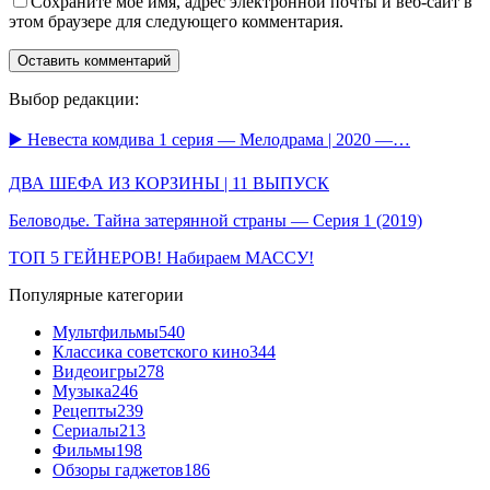
Сохраните мое имя, адрес электронной почты и веб-сайт в
этом браузере для следующего комментария.
Выбор редакции:
▶️ Невеста комдива 1 серия — Мелодрама | 2020 —…
ДВА ШЕФА ИЗ КОРЗИНЫ | 11 ВЫПУСК
Беловодье. Тайна затерянной страны — Серия 1 (2019)
ТОП 5 ГЕЙНЕРОВ! Набираем МАССУ!
Популярные категории
Мультфильмы
540
Классика советского кино
344
Видеоигры
278
Музыка
246
Рецепты
239
Сериалы
213
Фильмы
198
Обзоры гаджетов
186