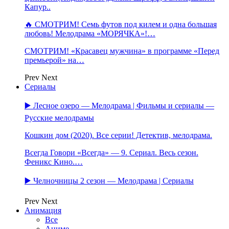
Капур..
🔥 СМОТРИМ! Семь футов под килем и одна большая
любовь! Мелодрама «МОРЯЧКА»!…
СМОТРИМ! «Красавец мужчина» в программе «Перед
премьерой» на…
Prev
Next
Сериалы
▶️ Лесное озеро — Мелодрама | Фильмы и сериалы —
Русские мелодрамы
Кошкин дом (2020). Все серии! Детектив, мелодрама.
Всегда Говори «Всегда» — 9. Сериал. Весь сезон.
Феникс Кино.…
▶️ Челночницы 2 сезон — Мелодрама | Сериалы
Prev
Next
Анимация
Все
Аниме