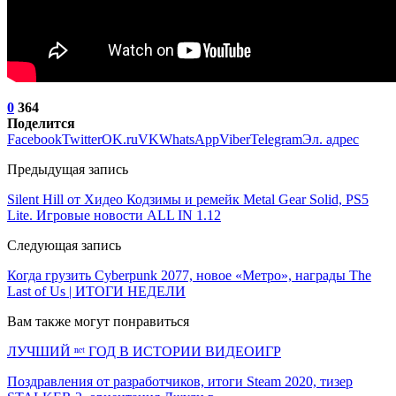
0
364
Поделится
Facebook
Twitter
OK.ru
VK
WhatsApp
Viber
Telegram
Эл. адрес
Предыдущая запись
Silent Hill от Хидео Кодзимы и ремейк Metal Gear Solid, PS5
Lite. Игровые новости ALL IN 1.12
Следующая запись
Когда грузить Cyberpunk 2077, новое «Метро», награды The
Last of Us | ИТОГИ НЕДЕЛИ
Вам также могут понравиться
ЛУЧШИЙ ⁿᵉᵗ ГОД В ИСТОРИИ ВИДЕОИГР
Поздравления от разработчиков, итоги Steam 2020, тизер