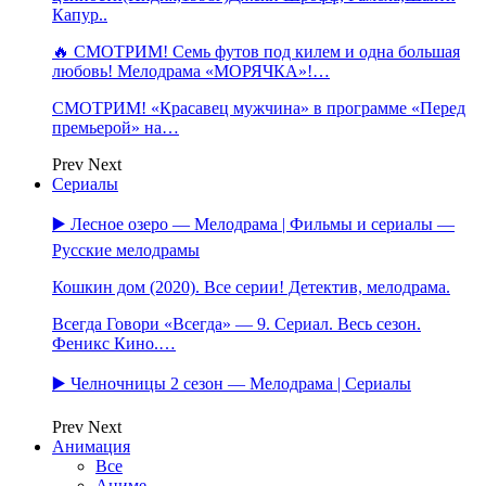
Капур..
🔥 СМОТРИМ! Семь футов под килем и одна большая
любовь! Мелодрама «МОРЯЧКА»!…
СМОТРИМ! «Красавец мужчина» в программе «Перед
премьерой» на…
Prev
Next
Сериалы
▶️ Лесное озеро — Мелодрама | Фильмы и сериалы —
Русские мелодрамы
Кошкин дом (2020). Все серии! Детектив, мелодрама.
Всегда Говори «Всегда» — 9. Сериал. Весь сезон.
Феникс Кино.…
▶️ Челночницы 2 сезон — Мелодрама | Сериалы
Prev
Next
Анимация
Все
Аниме