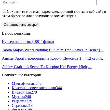
Сохраните мое имя, адрес электронной почты и веб-сайт в
этом браузере для следующего комментария.
Выбор редакции:
Курьер на восток (1991) фильм
Tabria Majors Wears Nothing But Palm Tree Leaves In Belize |…
Аниме Герой переродился в Короля Демонов 1 — 12 серий…
Ashley Graham’s Secret To Keeping Her Energy High|…
Популярные категории
Мультфильмы
540
Классика советского кино
344
Видеоигры
278
Музыка
246
Рецепты
239
Сериалы
213
Фильмы
198