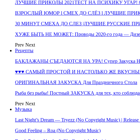
ЛУЧШИЕ ПРИКОЛЫ 2021ТЕСТ НА ПСИХИКУ УГАР! #
ВЗРОСЛЫЙ ЮМОР l СМЕХ ДО СЛЁЗ l ЛУЧШИЕ ПРИКОЛЫ
30 МИНУТ СМЕХА ДО СЛЕЗ |ЛУЧШИЕ РУССКИЕ ПРИ
ХУЖЕ БЫТЬ НЕ МОЖЕТ: Проводы 2020-го года — Дизе
Prev
Next
Рецепты
БАКЛАЖАНЫ СЪЕДАЮТСЯ НА УРА! Супер Закуска НА 
♥♥♥ САМЫЙ ПРОСТОЙ И НАСТОЛЬКО ЖЕ ВКУСНЫЙ
ОРИГИНАЛЬНАЯ ЗАКУСКА Для Праздничного Стола
Рыба без рыбы! Постный ЗАКУСКА для тех, кто соблюда
Prev
Next
Музыка
Last Night’s Dream — Tryezz (No Copyright Music) | Release
Good Feeling – Roa (No Copyright Music)