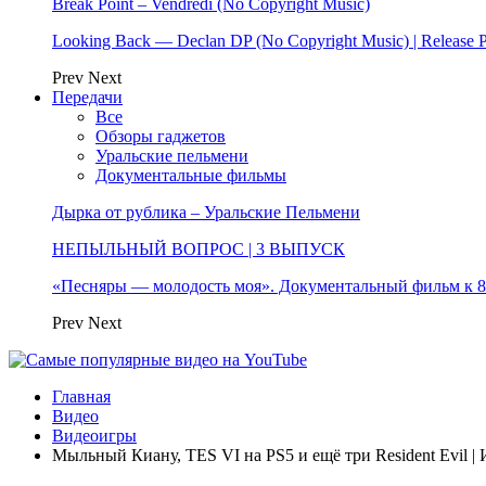
Break Point – Vendredi (No Copyright Music)
Looking Back — Declan DP (No Copyright Music) | Release 
Prev
Next
Передачи
Все
Обзоры гаджетов
Уральские пельмени
Документальные фильмы
Дырка от рублика – Уральские Пельмени
НЕПЫЛЬНЫЙ ВОПРОС | 3 ВЫПУСК
«Песняры — молодость моя». Документальный фильм к
Prev
Next
Главная
Видео
Видеоигры
Мыльный Киану, TES VI на PS5 и ещё три Resident Evi