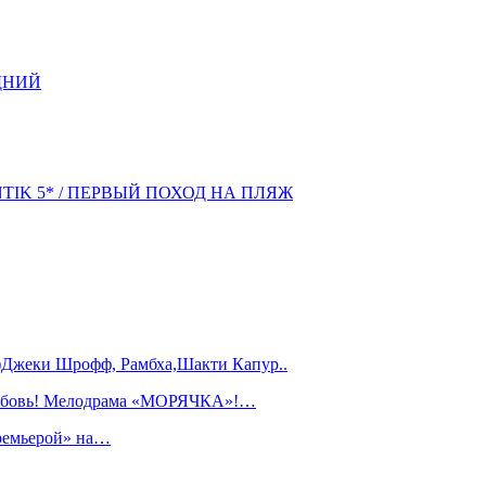
ДНИЙ
NTIK 5* / ПЕРВЫЙ ПОХОД НА ПЛЯЖ
)Джеки Шрофф, Рамбха,Шакти Капур..
любовь! Мелодрама «МОРЯЧКА»!…
ремьерой» на…