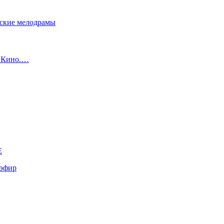
сские мелодрамы
с Кино.…
E
эфир