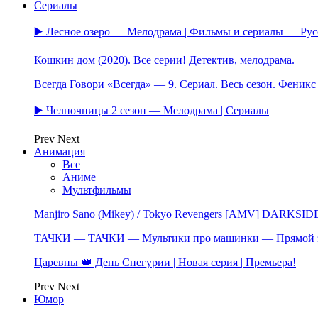
Сериалы
▶️ Лесное озеро — Мелодрама | Фильмы и сериалы — Ру
Кошкин дом (2020). Все серии! Детектив, мелодрама.
Всегда Говори «Всегда» — 9. Сериал. Весь сезон. Феник
▶️ Челночницы 2 сезон — Мелодрама | Сериалы
Prev
Next
Анимация
Все
Аниме
Мультфильмы
Manjiro Sano (Mikey) / Tokyo Revengers [AMV] DARKSID
ТАЧКИ — ТАЧКИ — Мультики про машинки — Прямой 
Царевны 👑 День Снегурии | Новая серия | Премьера!
Prev
Next
Юмор