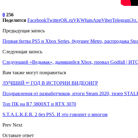
0
256
Поделится
Facebook
Twitter
OK.ru
VK
WhatsApp
Viber
Telegram
Эл.
Предыдущая запись
Первая битва PS5 и Xbox Series, будущее Metro, распродажа St
Следующая запись
Следующий «Ведьмак», дымящийся Xbox, провал Godfall | 
Вам также могут понравиться
ЛУЧШИЙ ⁿᵉᵗ ГОД В ИСТОРИИ ВИДЕОИГР
Поздравления от разработчиков, итоги Steam 2020, тизер ST
Топ ПК на R7 3800XT и RTX 3070
S.T.A.L.K.E.R. 2 без PS5. И это говорит о многом
Prev
Next
Оставьте ответ