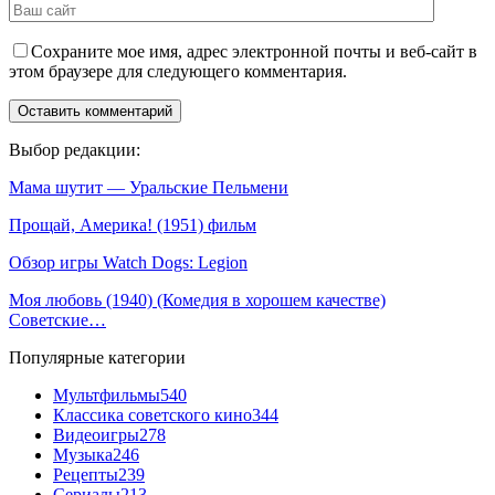
Сохраните мое имя, адрес электронной почты и веб-сайт в
этом браузере для следующего комментария.
Выбор редакции:
Мама шутит — Уральские Пельмени
Прощай, Америка! (1951) фильм
Обзор игры Watch Dogs: Legion
Моя любовь (1940) (Комедия в хорошем качестве)
Советские…
Популярные категории
Мультфильмы
540
Классика советского кино
344
Видеоигры
278
Музыка
246
Рецепты
239
Сериалы
213