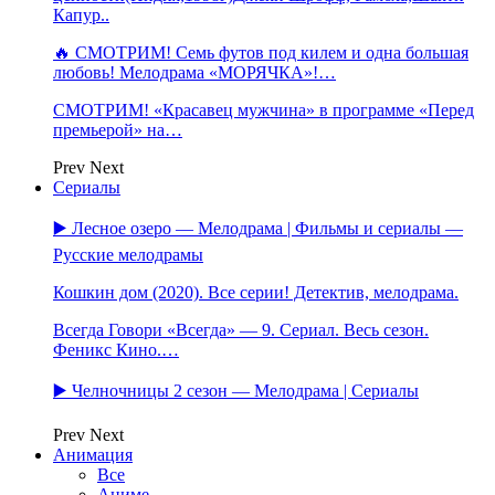
Капур..
🔥 СМОТРИМ! Семь футов под килем и одна большая
любовь! Мелодрама «МОРЯЧКА»!…
СМОТРИМ! «Красавец мужчина» в программе «Перед
премьерой» на…
Prev
Next
Сериалы
▶️ Лесное озеро — Мелодрама | Фильмы и сериалы —
Русские мелодрамы
Кошкин дом (2020). Все серии! Детектив, мелодрама.
Всегда Говори «Всегда» — 9. Сериал. Весь сезон.
Феникс Кино.…
▶️ Челночницы 2 сезон — Мелодрама | Сериалы
Prev
Next
Анимация
Все
Аниме