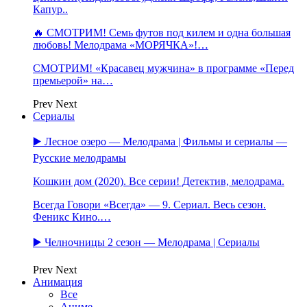
Капур..
🔥 СМОТРИМ! Семь футов под килем и одна большая
любовь! Мелодрама «МОРЯЧКА»!…
СМОТРИМ! «Красавец мужчина» в программе «Перед
премьерой» на…
Prev
Next
Сериалы
▶️ Лесное озеро — Мелодрама | Фильмы и сериалы —
Русские мелодрамы
Кошкин дом (2020). Все серии! Детектив, мелодрама.
Всегда Говори «Всегда» — 9. Сериал. Весь сезон.
Феникс Кино.…
▶️ Челночницы 2 сезон — Мелодрама | Сериалы
Prev
Next
Анимация
Все
Аниме