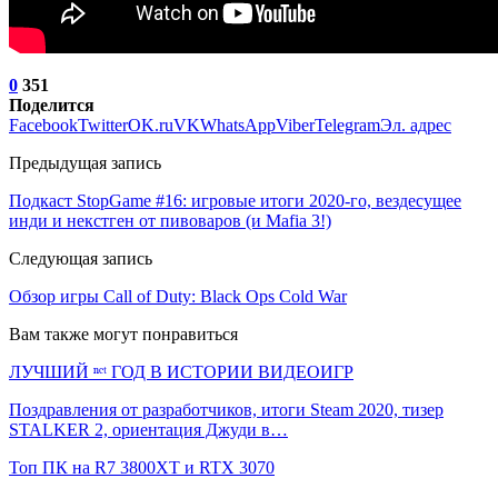
0
351
Поделится
Facebook
Twitter
OK.ru
VK
WhatsApp
Viber
Telegram
Эл. адрес
Предыдущая запись
Подкаст StopGame #16: игровые итоги 2020-го, вездесущее
инди и некстген от пивоваров (и Mafia 3!)
Следующая запись
Обзор игры Call of Duty: Black Ops Cold War
Вам также могут понравиться
ЛУЧШИЙ ⁿᵉᵗ ГОД В ИСТОРИИ ВИДЕОИГР
Поздравления от разработчиков, итоги Steam 2020, тизер
STALKER 2, ориентация Джуди в…
Топ ПК на R7 3800XT и RTX 3070