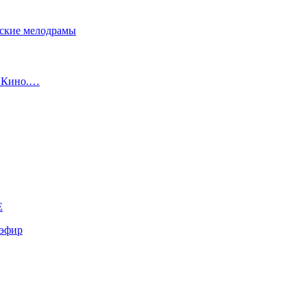
сские мелодрамы
с Кино.…
E
эфир