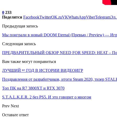
0
233
Поделится
Facebook
Twitter
OK.ru
VK
WhatsApp
Viber
Telegram
Эл.
Предыдущая запись
Мы поиграли в новый DOOM Eternal (Превью / Preview) — Иг
Следующая запись
ПРЕДВАРИТЕЛЬНЫЙ ОБЗОР NEED FOR SPEED: HEAT – Потенц
Вам также могут понравиться
ЛУЧШИЙ ⁿᵉᵗ ГОД В ИСТОРИИ ВИДЕОИГР
Поздравления от разработчиков, итоги Steam 2020, тизер ST
Топ ПК на R7 3800XT и RTX 3070
S.T.A.L.K.E.R. 2 без PS5. И это говорит о многом
Prev
Next
Оставьте ответ