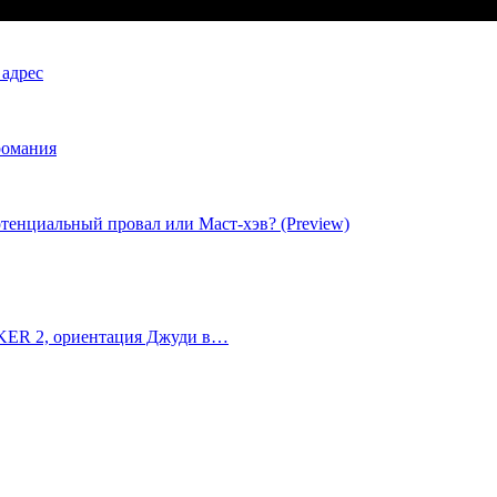
 адрес
романия
иальный провал или Маст-хэв? (Preview)
ALKER 2, ориентация Джуди в…