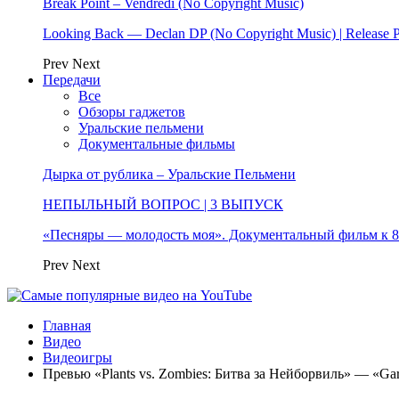
Break Point – Vendredi (No Copyright Music)
Looking Back — Declan DP (No Copyright Music) | Release 
Prev
Next
Передачи
Все
Обзоры гаджетов
Уральские пельмени
Документальные фильмы
Дырка от рублика – Уральские Пельмени
НЕПЫЛЬНЫЙ ВОПРОС | 3 ВЫПУСК
«Песняры — молодость моя». Документальный фильм к
Prev
Next
Главная
Видео
Видеоигры
Превью «Plants vs. Zombies: Битва за Нейборвиль» — «Gar