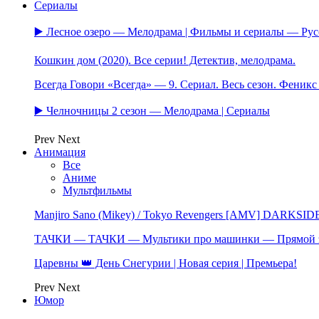
Сериалы
▶️ Лесное озеро — Мелодрама | Фильмы и сериалы — Ру
Кошкин дом (2020). Все серии! Детектив, мелодрама.
Всегда Говори «Всегда» — 9. Сериал. Весь сезон. Феник
▶️ Челночницы 2 сезон — Мелодрама | Сериалы
Prev
Next
Анимация
Все
Аниме
Мультфильмы
Manjiro Sano (Mikey) / Tokyo Revengers [AMV] DARKSID
ТАЧКИ — ТАЧКИ — Мультики про машинки — Прямой 
Царевны 👑 День Снегурии | Новая серия | Премьера!
Prev
Next
Юмор