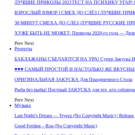
ЛУЧШИЕ ПРИКОЛЫ 2021ТЕСТ НА ПСИХИКУ УГАР! #
ВЗРОСЛЫЙ ЮМОР l СМЕХ ДО СЛЁЗ l ЛУЧШИЕ ПРИКОЛЫ
30 МИНУТ СМЕХА ДО СЛЕЗ |ЛУЧШИЕ РУССКИЕ ПРИ
ХУЖЕ БЫТЬ НЕ МОЖЕТ: Проводы 2020-го года — Дизе
Prev
Next
Рецепты
БАКЛАЖАНЫ СЪЕДАЮТСЯ НА УРА! Супер Закуска НА 
♥♥♥ САМЫЙ ПРОСТОЙ И НАСТОЛЬКО ЖЕ ВКУСНЫЙ
ОРИГИНАЛЬНАЯ ЗАКУСКА Для Праздничного Стола
Рыба без рыбы! Постный ЗАКУСКА для тех, кто соблюда
Prev
Next
Музыка
Last Night’s Dream — Tryezz (No Copyright Music) | Release
Good Feeling – Roa (No Copyright Music)