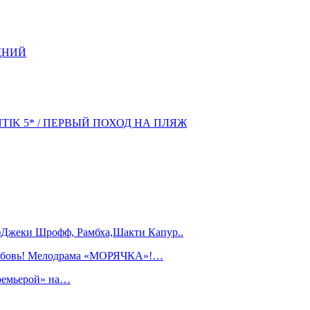
ДНИЙ
NTIK 5* / ПЕРВЫЙ ПОХОД НА ПЛЯЖ
)Джеки Шрофф, Рамбха,Шакти Капур..
любовь! Мелодрама «МОРЯЧКА»!…
ремьерой» на…