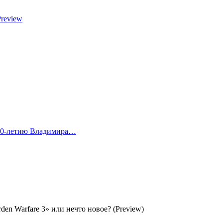
Preview
 80-летию Владимира…
den Warfare 3» или нечто новое? (Preview)