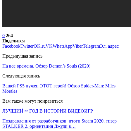
0
264
Поделится
Facebook
Twitter
OK.ru
VK
WhatsApp
Viber
Telegram
Эл. адрес
Предыдущая запись
На все времена. Обзор Demon’s Souls (2020)
Следующая запись
Вашей PS5 нужен ЭТОТ герой! Обзор Spider-Man: Miles
Morales
Вам также могут понравиться
ЛУЧШИЙ ⁿᵉᵗ ГОД В ИСТОРИИ ВИДЕОИГР
Поздравления от разработчиков, итоги Steam 2020, тизер
STALKER 2, ориентация Джуди в…