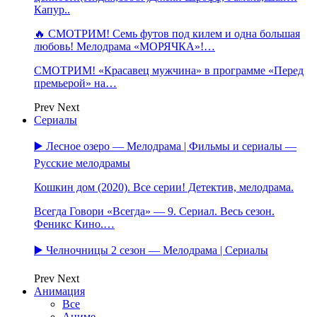
Капур..
🔥 СМОТРИМ! Семь футов под килем и одна большая
любовь! Мелодрама «МОРЯЧКА»!…
СМОТРИМ! «Красавец мужчина» в программе «Перед
премьерой» на…
Prev
Next
Сериалы
▶️ Лесное озеро — Мелодрама | Фильмы и сериалы —
Русские мелодрамы
Кошкин дом (2020). Все серии! Детектив, мелодрама.
Всегда Говори «Всегда» — 9. Сериал. Весь сезон.
Феникс Кино.…
▶️ Челночницы 2 сезон — Мелодрама | Сериалы
Prev
Next
Анимация
Все
Аниме