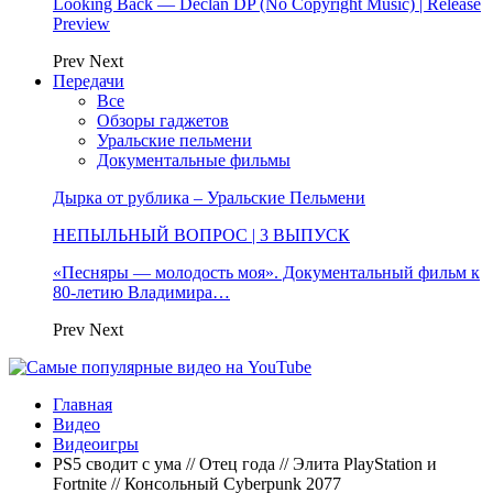
Looking Back — Declan DP (No Copyright Music) | Release
Preview
Prev
Next
Передачи
Все
Обзоры гаджетов
Уральские пельмени
Документальные фильмы
Дырка от рублика – Уральские Пельмени
НЕПЫЛЬНЫЙ ВОПРОС | 3 ВЫПУСК
«Песняры — молодость моя». Документальный фильм к
80-летию Владимира…
Prev
Next
Главная
Видео
Видеоигры
PS5 сводит с ума // Отец года // Элита PlayStation и
Fortnite // Консольный Cyberpunk 2077