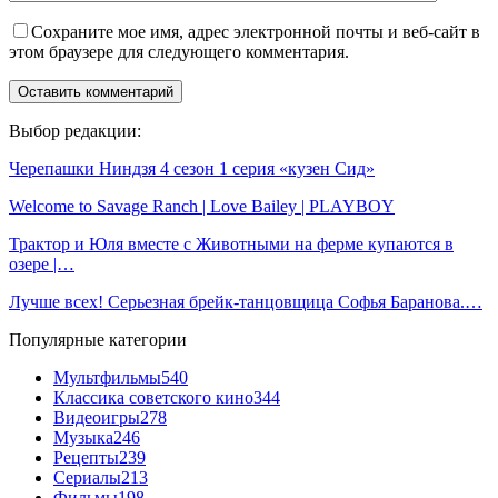
Сохраните мое имя, адрес электронной почты и веб-сайт в
этом браузере для следующего комментария.
Выбор редакции:
Черепашки Ниндзя 4 сезон 1 серия «кузен Сид»
Welcome to Savage Ranch | Love Bailey | PLAYBOY
Трактор и Юля вместе с Животными на ферме купаются в
озере |…
Лучше всех! Серьезная брейк-танцовщица Софья Баранова.…
Популярные категории
Мультфильмы
540
Классика советского кино
344
Видеоигры
278
Музыка
246
Рецепты
239
Сериалы
213
Фильмы
198