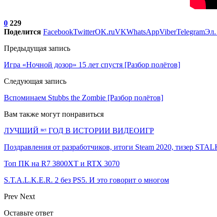
0
229
Поделится
Facebook
Twitter
OK.ru
VK
WhatsApp
Viber
Telegram
Эл.
Предыдущая запись
Игра «Ночной дозор» 15 лет спустя [Разбор полётов]
Следующая запись
Вспоминаем Stubbs the Zombie [Разбор полётов]
Вам также могут понравиться
ЛУЧШИЙ ⁿᵉᵗ ГОД В ИСТОРИИ ВИДЕОИГР
Поздравления от разработчиков, итоги Steam 2020, тизер ST
Топ ПК на R7 3800XT и RTX 3070
S.T.A.L.K.E.R. 2 без PS5. И это говорит о многом
Prev
Next
Оставьте ответ