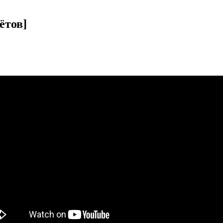
ётов]