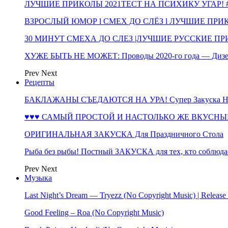
ЛУЧШИЕ ПРИКОЛЫ 2021ТЕСТ НА ПСИХИКУ УГАР! #
ВЗРОСЛЫЙ ЮМОР l СМЕХ ДО СЛЁЗ l ЛУЧШИЕ ПРИКОЛЫ
30 МИНУТ СМЕХА ДО СЛЕЗ |ЛУЧШИЕ РУССКИЕ ПРИ
ХУЖЕ БЫТЬ НЕ МОЖЕТ: Проводы 2020-го года — Дизе
Prev
Next
Рецепты
БАКЛАЖАНЫ СЪЕДАЮТСЯ НА УРА! Супер Закуска НА 
♥♥♥ САМЫЙ ПРОСТОЙ И НАСТОЛЬКО ЖЕ ВКУСНЫЙ
ОРИГИНАЛЬНАЯ ЗАКУСКА Для Праздничного Стола
Рыба без рыбы! Постный ЗАКУСКА для тех, кто соблюда
Prev
Next
Музыка
Last Night’s Dream — Tryezz (No Copyright Music) | Release
Good Feeling – Roa (No Copyright Music)