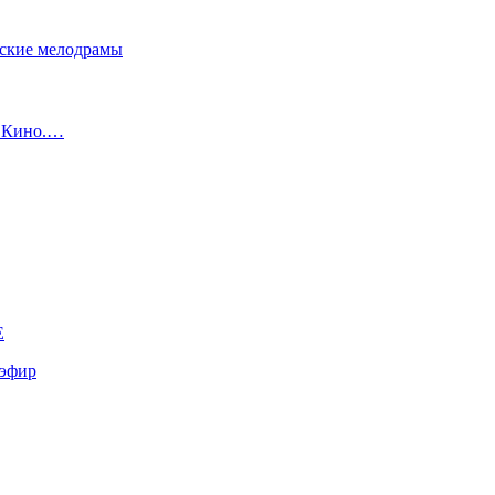
сские мелодрамы
с Кино.…
E
эфир