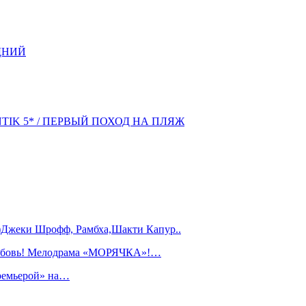
ДНИЙ
NTIK 5* / ПЕРВЫЙ ПОХОД НА ПЛЯЖ
)Джеки Шрофф, Рамбха,Шакти Капур..
любовь! Мелодрама «МОРЯЧКА»!…
ремьерой» на…