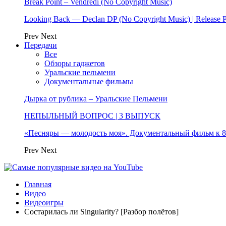
Break Point – Vendredi (No Copyright Music)
Looking Back — Declan DP (No Copyright Music) | Release 
Prev
Next
Передачи
Все
Обзоры гаджетов
Уральские пельмени
Документальные фильмы
Дырка от рублика – Уральские Пельмени
НЕПЫЛЬНЫЙ ВОПРОС | 3 ВЫПУСК
«Песняры — молодость моя». Документальный фильм к
Prev
Next
Главная
Видео
Видеоигры
Состарилась ли Singularity? [Разбор полётов]