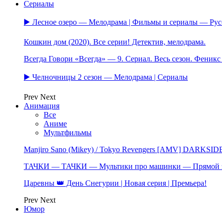
Сериалы
▶️ Лесное озеро — Мелодрама | Фильмы и сериалы — Ру
Кошкин дом (2020). Все серии! Детектив, мелодрама.
Всегда Говори «Всегда» — 9. Сериал. Весь сезон. Феник
▶️ Челночницы 2 сезон — Мелодрама | Сериалы
Prev
Next
Анимация
Все
Аниме
Мультфильмы
Manjiro Sano (Mikey) / Tokyo Revengers [AMV] DARKSID
ТАЧКИ — ТАЧКИ — Мультики про машинки — Прямой 
Царевны 👑 День Снегурии | Новая серия | Премьера!
Prev
Next
Юмор