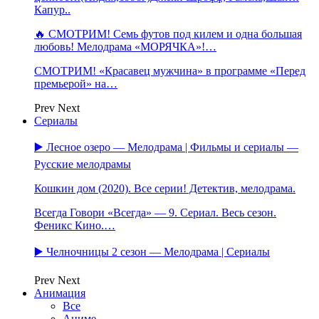
Капур..
🔥 СМОТРИМ! Семь футов под килем и одна большая
любовь! Мелодрама «МОРЯЧКА»!…
СМОТРИМ! «Красавец мужчина» в программе «Перед
премьерой» на…
Prev
Next
Сериалы
▶️ Лесное озеро — Мелодрама | Фильмы и сериалы —
Русские мелодрамы
Кошкин дом (2020). Все серии! Детектив, мелодрама.
Всегда Говори «Всегда» — 9. Сериал. Весь сезон.
Феникс Кино.…
▶️ Челночницы 2 сезон — Мелодрама | Сериалы
Prev
Next
Анимация
Все
Аниме