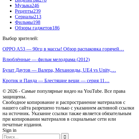
Музыка
246
Рецепты
239
Сериалы
213
Фильмы
198
Обзоры гаджетов
186
Выбор зрителей:
OPPO A53 — 90гц в массы! Обзор распаковка горячей…
Влюблённые — фильм мелодрама (2012)
Булат Даутов — Валера, Механоиды, UE4 vs Unity,…
Кротик и Панда — Блестящие вещи — серия 11…
© 2026 - Самые популярные видео на YouTube. Все права
защищены.
Свободное копирование и распространение материалов с
нашего сайта разрешено только с указанием активной ссылки
на источник. Указание ссылки также является обязательным
при копировании материалов в социальные сети или
печатные издания.
Sign in