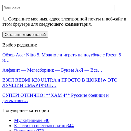
Сохраните мое имя, адрес электронной почты и веб-сайт в
этом браузере для следующего комментария.
Выбор редакции:
Обзор Acer Nitro 5. Можно ли играть на ноутбуке с Ryzen 5
и…
Алфавит — Мегасборник — Буквы А-Я — Все…
ВЗЯЛ REDMI K30 ULTRA и ПРОСТО В ШОКЕ!🔥 ЭТО
ЛУЧШИЙ СМАРТФОН…
СУПЕР! ОТЛИЧНО! **ХАМ 4** Русские боевики и
детективы…
Популярные категории
Мультфильмы
540
Классика советского кино
344
Видеоигры
278