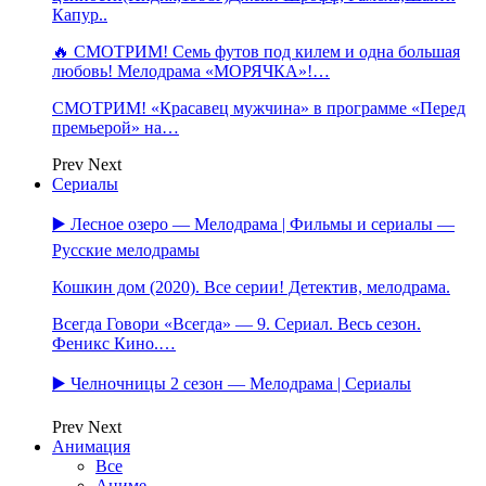
Капур..
🔥 СМОТРИМ! Семь футов под килем и одна большая
любовь! Мелодрама «МОРЯЧКА»!…
СМОТРИМ! «Красавец мужчина» в программе «Перед
премьерой» на…
Prev
Next
Сериалы
▶️ Лесное озеро — Мелодрама | Фильмы и сериалы —
Русские мелодрамы
Кошкин дом (2020). Все серии! Детектив, мелодрама.
Всегда Говори «Всегда» — 9. Сериал. Весь сезон.
Феникс Кино.…
▶️ Челночницы 2 сезон — Мелодрама | Сериалы
Prev
Next
Анимация
Все
Аниме