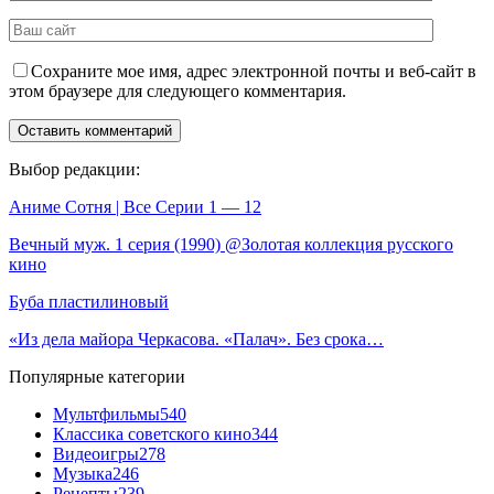
Сохраните мое имя, адрес электронной почты и веб-сайт в
этом браузере для следующего комментария.
Выбор редакции:
Аниме Сотня | Все Серии 1 — 12
Вечный муж. 1 серия (1990) @Золотая коллекция русского
кино
Буба пластилиновый
«Из дела майора Черкасова. «Палач». Без срока…
Популярные категории
Мультфильмы
540
Классика советского кино
344
Видеоигры
278
Музыка
246
Рецепты
239