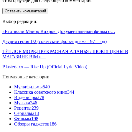
этом браузере для следующего комментария.
Выбор редакции:
«Его звали Майор Вихрь». Документальный фильм о…
Даурия серия 1/2 (советский фильм драма 1971 год)
ТЁПЛОЕ МОРЕ,ПРЕКРАСНАЯ АЛАНЬЯ / ШОК!!! ЦЕНЫ В
МАГАЗИНЕ BIM в…
Blasterjaxx — Rise Up (Official Lyric Video)
Популярные категории
Мультфильмы
540
Классика советского кино
344
Видеоигры
278
Музыка
246
Рецепты
239
Сериалы
213
Фильмы
198
Обзоры гаджетов
186