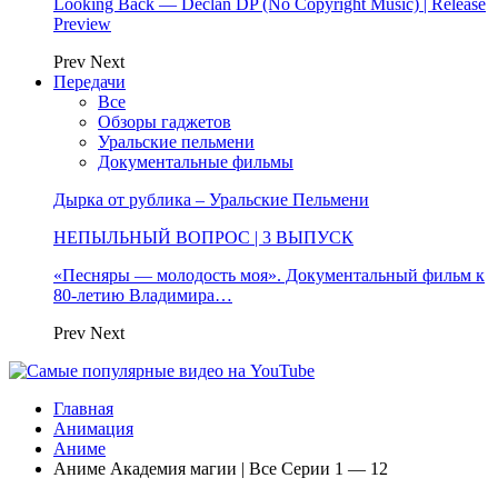
Looking Back — Declan DP (No Copyright Music) | Release
Preview
Prev
Next
Передачи
Все
Обзоры гаджетов
Уральские пельмени
Документальные фильмы
Дырка от рублика – Уральские Пельмени
НЕПЫЛЬНЫЙ ВОПРОС | 3 ВЫПУСК
«Песняры — молодость моя». Документальный фильм к
80-летию Владимира…
Prev
Next
Главная
Анимация
Аниме
Аниме Академия магии | Все Серии 1 — 12