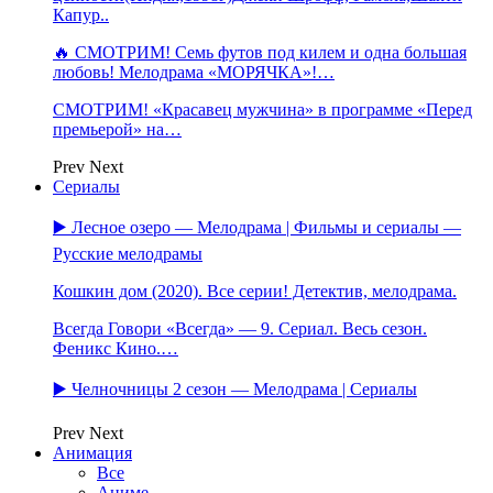
Капур..
🔥 СМОТРИМ! Семь футов под килем и одна большая
любовь! Мелодрама «МОРЯЧКА»!…
СМОТРИМ! «Красавец мужчина» в программе «Перед
премьерой» на…
Prev
Next
Сериалы
▶️ Лесное озеро — Мелодрама | Фильмы и сериалы —
Русские мелодрамы
Кошкин дом (2020). Все серии! Детектив, мелодрама.
Всегда Говори «Всегда» — 9. Сериал. Весь сезон.
Феникс Кино.…
▶️ Челночницы 2 сезон — Мелодрама | Сериалы
Prev
Next
Анимация
Все
Аниме