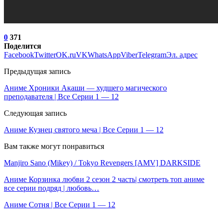
0
371
Поделится
Facebook
Twitter
OK.ru
VK
WhatsApp
Viber
Telegram
Эл. адрес
Предыдущая запись
Аниме Хроники Акаши — худшего магического
преподавателя | Все Серии 1 — 12
Следующая запись
Аниме Кузнец святого меча | Все Серии 1 — 12
Вам также могут понравиться
Manjiro Sano (Mikey) / Tokyo Revengers [AMV] DARKSIDE
Аниме Корзинка любви 2 сезон 2 часть| смотреть топ аниме
все серии подряд | любовь…
Аниме Сотня | Все Серии 1 — 12