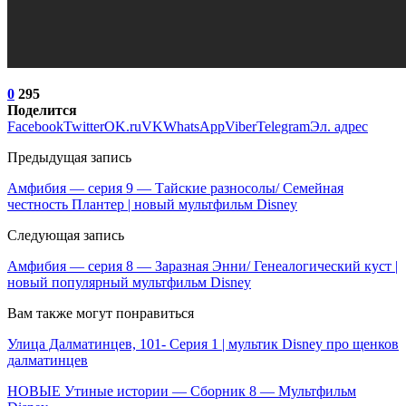
0
295
Поделится
Facebook
Twitter
OK.ru
VK
WhatsApp
Viber
Telegram
Эл. адрес
Предыдущая запись
Амфибия — серия 9 — Тайские разносолы/ Семейная
честность Плантер | новый мультфильм Disney
Следующая запись
Амфибия — серия 8 — Заразная Энни/ Генеалогический куст |
новый популярный мультфильм Disney
Вам также могут понравиться
Улица Далматинцев, 101- Серия 1 | мультик Disney про щенков
далматинцев
НОВЫЕ Утиные истории — Сборник 8 — Мультфильм