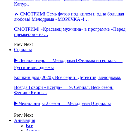
Капур..
🔥 СМОТРИМ! Семь футов под килем и одна большая
любовь! Мелодрама «МОРЯЧКА»!…
СМОТРИМ! «Красавец мужчина» в программе «Перед
премьерой» на…
Prev
Next
Сериалы
▶️ Лесное озеро — Мелодрама | Фильмы и сериалы —
Русские мелодрамы
Кошкин дом (2020). Все серии! Детектив, мелодрама.
Всегда Говори «Всегда» — 9. Сериал. Весь сезон.
Феникс Кино.…
▶️ Челночницы 2 сезон — Мелодрама | Сериалы
Prev
Next
Анимация
Все
Аниме