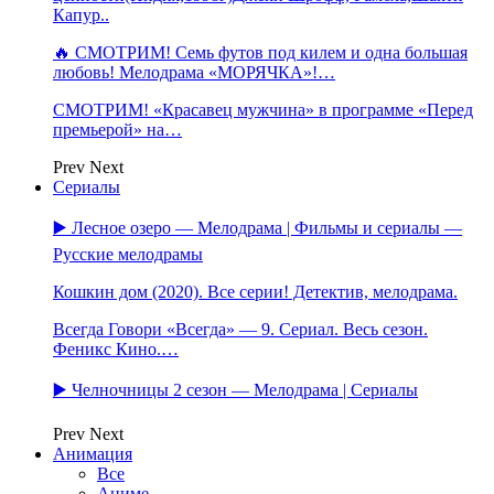
Капур..
🔥 СМОТРИМ! Семь футов под килем и одна большая
любовь! Мелодрама «МОРЯЧКА»!…
СМОТРИМ! «Красавец мужчина» в программе «Перед
премьерой» на…
Prev
Next
Сериалы
▶️ Лесное озеро — Мелодрама | Фильмы и сериалы —
Русские мелодрамы
Кошкин дом (2020). Все серии! Детектив, мелодрама.
Всегда Говори «Всегда» — 9. Сериал. Весь сезон.
Феникс Кино.…
▶️ Челночницы 2 сезон — Мелодрама | Сериалы
Prev
Next
Анимация
Все
Аниме