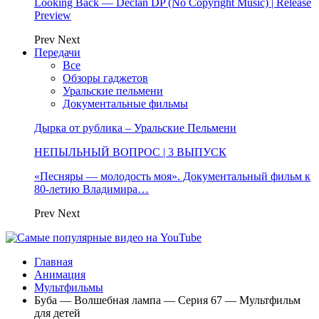
Looking Back — Declan DP (No Copyright Music) | Release
Preview
Prev
Next
Передачи
Все
Обзоры гаджетов
Уральские пельмени
Документальные фильмы
Дырка от рублика – Уральские Пельмени
НЕПЫЛЬНЫЙ ВОПРОС | 3 ВЫПУСК
«Песняры — молодость моя». Документальный фильм к
80-летию Владимира…
Prev
Next
Главная
Анимация
Мультфильмы
Буба — Волшебная лампа — Серия 67 — Мультфильм
для детей