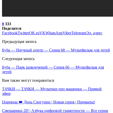
0
333
Поделится
Facebook
Twitter
OK.ru
VK
WhatsApp
Viber
Telegram
Эл. адрес
Предыдущая запись
Буба — Научный центр — Серия 68 — Мультфильм для детей
Следующая запись
Буба — Парк развлечений — Серия 66 — Мультфильм для
детей
Вам также могут понравиться
ТАЧКИ — ТАЧКИ — Мультики про машинки — Прямой
эфир
Царевны 👑 День Снегурии | Новая серия | Премьера!
Смешарики 2D | Азбука цифровой грамотности — Все серии