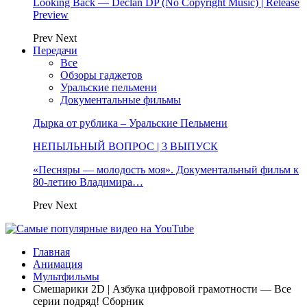
Looking Back — Declan DP (No Copyright Music) | Release
Preview
Prev
Next
Передачи
Все
Обзоры гаджетов
Уральские пельмени
Документальные фильмы
Дырка от рублика – Уральские Пельмени
НЕПЫЛЬНЫЙ ВОПРОС | 3 ВЫПУСК
«Песняры — молодость моя». Документальный фильм к
80-летию Владимира…
Prev
Next
Главная
Анимация
Мультфильмы
Смешарики 2D | Азбука цифровой грамотности — Все
серии подряд! Сборник