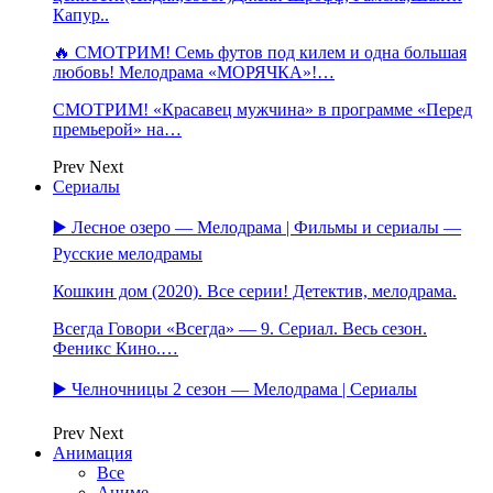
Капур..
🔥 СМОТРИМ! Семь футов под килем и одна большая
любовь! Мелодрама «МОРЯЧКА»!…
СМОТРИМ! «Красавец мужчина» в программе «Перед
премьерой» на…
Prev
Next
Сериалы
▶️ Лесное озеро — Мелодрама | Фильмы и сериалы —
Русские мелодрамы
Кошкин дом (2020). Все серии! Детектив, мелодрама.
Всегда Говори «Всегда» — 9. Сериал. Весь сезон.
Феникс Кино.…
▶️ Челночницы 2 сезон — Мелодрама | Сериалы
Prev
Next
Анимация
Все
Аниме