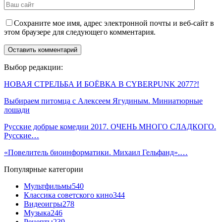
Сохраните мое имя, адрес электронной почты и веб-сайт в
этом браузере для следующего комментария.
Выбор редакции:
НОВАЯ СТРЕЛЬБА И БОЁВКА В CYBERPUNK 2077?!
Выбираем питомца с Алексеем Ягудиным. Миниатюрные
лошади
Русские добрые комедии 2017. ОЧЕНЬ МНОГО СЛАДКОГО.
Русские…
«Повелитель биоинформатики. Михаил Гельфанд».…
Популярные категории
Мультфильмы
540
Классика советского кино
344
Видеоигры
278
Музыка
246
Рецепты
239