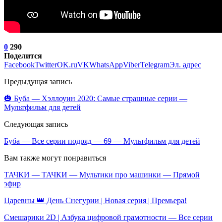
0
290
Поделится
Facebook
Twitter
OK.ru
VK
WhatsApp
Viber
Telegram
Эл. адрес
Предыдущая запись
🎃 Буба — Хэллоуин 2020: Самые страшные серии —
Мультфильм для детей
Следующая запись
Буба — Все серии подряд — 69 — Мультфильм для детей
Вам также могут понравиться
ТАЧКИ — ТАЧКИ — Мультики про машинки — Прямой
эфир
Царевны 👑 День Снегурии | Новая серия | Премьера!
Смешарики 2D | Азбука цифровой грамотности — Все серии