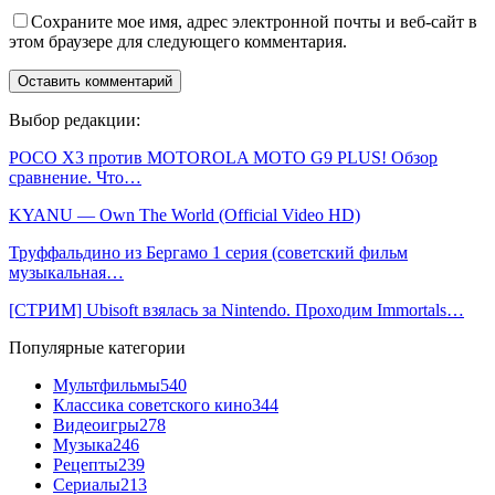
Сохраните мое имя, адрес электронной почты и веб-сайт в
этом браузере для следующего комментария.
Выбор редакции:
POCO X3 против MOTOROLA MOTO G9 PLUS! Обзор
сравнение. Что…
KYANU — Own The World (Official Video HD)
Труффальдино из Бергамо 1 серия (советский фильм
музыкальная…
[СТРИМ] Ubisoft взялась за Nintendo. Проходим Immortals…
Популярные категории
Мультфильмы
540
Классика советского кино
344
Видеоигры
278
Музыка
246
Рецепты
239
Сериалы
213