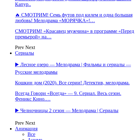
Капур..
🔥 СМОТРИМ! Семь футов под килем и одна большая
любовь! Мелодрама «МОРЯЧКА»!…
СМОТРИМ! «Красавец мужчина» в программе «Перед
премьерой» на…
Prev
Next
Сериалы
▶️ Лесное озеро — Мелодрама | Фильмы и сериалы —
Русские мелодрамы
Кошкин дом (2020). Все серии! Детектив, мелодрама.
Всегда Говори «Всегда» — 9. Сериал. Весь сезон.
Феникс Кино.…
▶️ Челночницы 2 сезон — Мелодрама | Сериалы
Prev
Next
Анимация
Все
Аниме