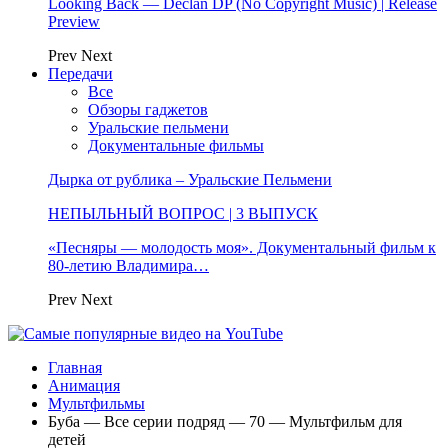
Looking Back — Declan DP (No Copyright Music) | Release
Preview
Prev
Next
Передачи
Все
Обзоры гаджетов
Уральские пельмени
Документальные фильмы
Дырка от рублика – Уральские Пельмени
НЕПЫЛЬНЫЙ ВОПРОС | 3 ВЫПУСК
«Песняры — молодость моя». Документальный фильм к
80-летию Владимира…
Prev
Next
Главная
Анимация
Мультфильмы
Буба — Все серии подряд — 70 — Мультфильм для
детей