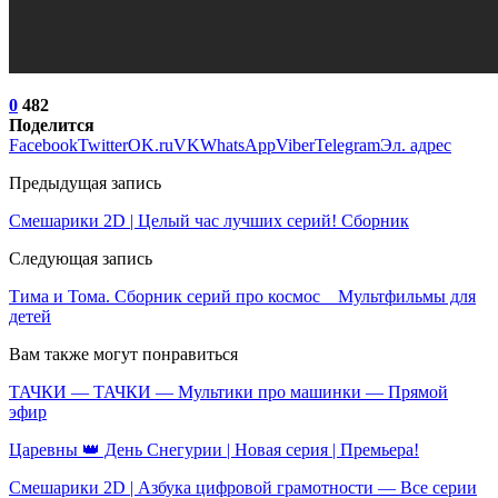
0
482
Поделится
Facebook
Twitter
OK.ru
VK
WhatsApp
Viber
Telegram
Эл. адрес
Предыдущая запись
Смешарики 2D | Целый час лучших серий! Сборник
Следующая запись
Тима и Тома. Сборник серий про космос _ Мультфильмы для
детей
Вам также могут понравиться
ТАЧКИ — ТАЧКИ — Мультики про машинки — Прямой
эфир
Царевны 👑 День Снегурии | Новая серия | Премьера!
Смешарики 2D | Азбука цифровой грамотности — Все серии