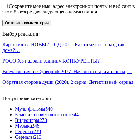
Сохраните мое имя, адрес электронной почты и веб-сайт в
этом браузере для следующего комментария.
Выбор редакции:
Карантин на НОВЫЙ ГОД 2021: Как отметить праздник
дома?…
POCO X3 надрали задницу КОНКУРЕНТЫ?
Впечатления от Cyberpunk 2077. Начало игры, импланты,…
Обратная сторона души (2020). 2 серия. Детективный сериал,
…
Популярные категории
Мультфильмы
540
Классика советского кино
344
Видеоигры
278
Музыка
246
Рецепты
239
Сериалы
213