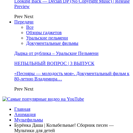
Looking Back — Declan DP (No Copyright Music) | Release
Preview
Prev
Next
Передачи
Все
Обзоры гаджетов
Уральские пельмени
Документальные фильмы
Дырка от рублика – Уральские Пельмени
НЕПЫЛЬНЫЙ ВОПРОС | 3 ВЫПУСК
«Песняры — молодость моя». Документальный фильм к
80-летию Владимира…
Prev
Next
Главная
Анимация
Мультфильмы
Бурёнка Даша | Колыбельные! Сборник песен —
Мультики для детей