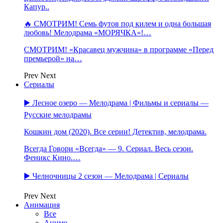
Капур..
🔥 СМОТРИМ! Семь футов под килем и одна большая
любовь! Мелодрама «МОРЯЧКА»!…
СМОТРИМ! «Красавец мужчина» в программе «Перед
премьерой» на…
Prev
Next
Сериалы
▶️ Лесное озеро — Мелодрама | Фильмы и сериалы —
Русские мелодрамы
Кошкин дом (2020). Все серии! Детектив, мелодрама.
Всегда Говори «Всегда» — 9. Сериал. Весь сезон.
Феникс Кино.…
▶️ Челночницы 2 сезон — Мелодрама | Сериалы
Prev
Next
Анимация
Все
Аниме