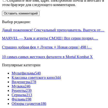
Сохраните мое имя, адрес электронной почты и веб-сайт в
этом браузере для следующего комментария.
Выбор редакции:
Давай поженимся! Сексуальный преподаватель. Выпуск от…
MARVEL — Халк и агенты СМЭШ | Все серии подряд,…
Страшно добрая фея ⭐️ Лунтик ⭐️ Новая серия | 498 |…
10 самых-самых жестоких фаталити в Mortal Kombat X
Популярные категории
Мультфильмы
540
Классика советского кино
344
Видеоигры
278
Музыка
246
Рецепты
239
Сериалы
213
Фильмы
198
Обзоры гаджетов
186