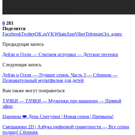
0
283
Поделится
Facebook
Twitter
OK.ru
VK
WhatsApp
Viber
Telegram
Эл. адрес
Предыдущая запись
Дейзи и Олли — Считаем игрушки — Детские песенки
Следующая запись
Дейзи и Олли — Лучшие серии. Часть 3 — Сборник —
Познавательный мультфильм для детей
Вам также могут понравиться
ТАЧКИ — ТАЧКИ — Мультики про машинки — Прямой
эфир
Царевны 👑 День Снегурии | Новая серия | Премьера!
Смешарики 2D | Азбука цифровой грамотности — Все серии
подряд! Сборник