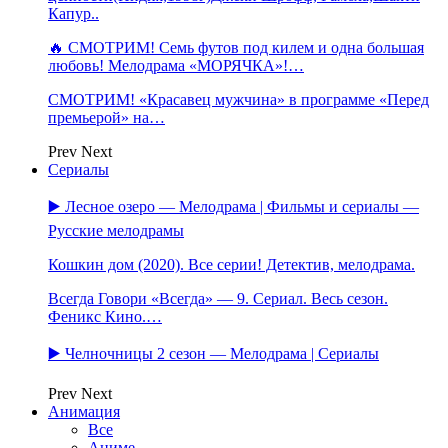
Капур..
🔥 СМОТРИМ! Семь футов под килем и одна большая
любовь! Мелодрама «МОРЯЧКА»!…
СМОТРИМ! «Красавец мужчина» в программе «Перед
премьерой» на…
Prev
Next
Сериалы
▶️ Лесное озеро — Мелодрама | Фильмы и сериалы —
Русские мелодрамы
Кошкин дом (2020). Все серии! Детектив, мелодрама.
Всегда Говори «Всегда» — 9. Сериал. Весь сезон.
Феникс Кино.…
▶️ Челночницы 2 сезон — Мелодрама | Сериалы
Prev
Next
Анимация
Все
Аниме