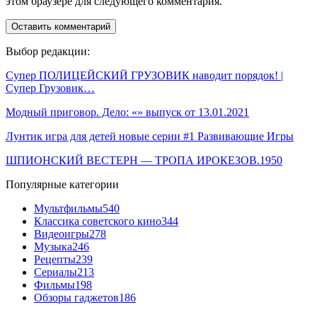
этом браузере для следующего комментария.
Выбор редакции:
Супер ПОЛИЦЕЙСКИЙ ГРУЗОВИК наводит порядок! |
Супер Грузовик…
Модный приговор. Дело: «» выпуск от 13.01.2021
Лунтик игра для детей новые серии #1 Развивающие Игры
ШПИОНСКИЙ ВЕСТЕРН — ТРОПА ИРОКЕЗОВ.1950
Популярные категории
Мультфильмы
540
Классика советского кино
344
Видеоигры
278
Музыка
246
Рецепты
239
Сериалы
213
Фильмы
198
Обзоры гаджетов
186