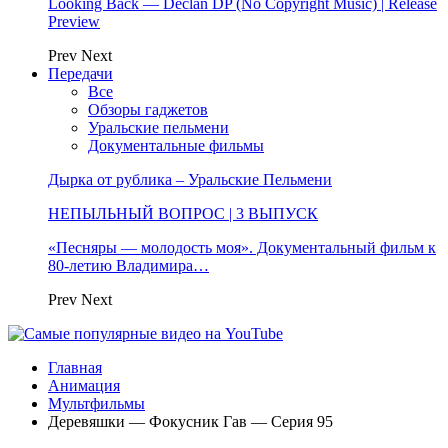
Looking Back — Declan DP (No Copyright Music) | Release
Preview
Prev
Next
Передачи
Все
Обзоры гаджетов
Уральские пельмени
Документальные фильмы
Дырка от рублика – Уральские Пельмени
НЕПЫЛЬНЫЙ ВОПРОС | 3 ВЫПУСК
«Песняры — молодость моя». Документальный фильм к
80-летию Владимира…
Prev
Next
Главная
Анимация
Мультфильмы
Деревяшки — Фокусник Гав — Серия 95