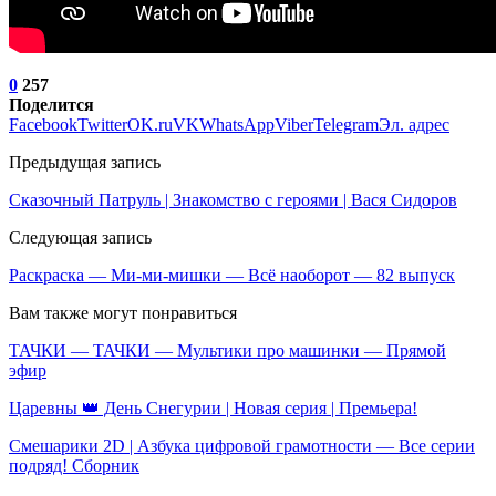
0
257
Поделится
Facebook
Twitter
OK.ru
VK
WhatsApp
Viber
Telegram
Эл. адрес
Предыдущая запись
Сказочный Патруль | Знакомство с героями | Вася Сидоров
Следующая запись
Раскраска — Ми-ми-мишки — Всё наоборот — 82 выпуск
Вам также могут понравиться
ТАЧКИ — ТАЧКИ — Мультики про машинки — Прямой
эфир
Царевны 👑 День Снегурии | Новая серия | Премьера!
Смешарики 2D | Азбука цифровой грамотности — Все серии
подряд! Сборник