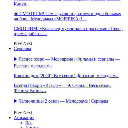
Капур..
🔥 СМОТРИМ! Семь футов под килем и одна большая
любовь! Мелодрама «МОРЯЧКА»!…
СМОТРИМ! «Красавец мужчина» в программе «Перед
премьерой» на…
Prev
Next
Сериалы
▶️ Лесное озеро — Мелодрама | Фильмы и сериалы —
Русские мелодрамы
Кошкин дом (2020). Все серии! Детектив, мелодрама.
Всегда Говори «Всегда» — 9. Сериал. Весь сезон.
Феникс Кино.…
▶️ Челночницы 2 сезон — Мелодрама | Сериалы
Prev
Next
Анимация
Все
Аниме