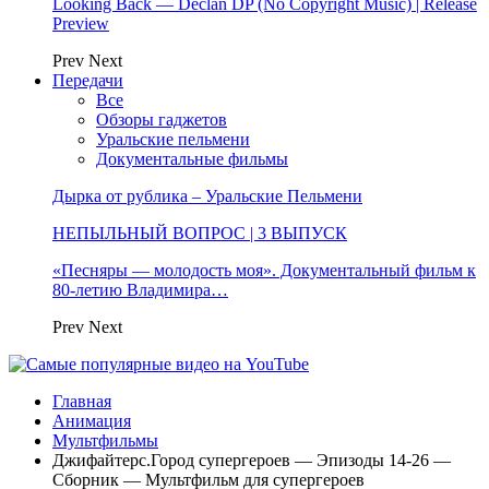
Looking Back — Declan DP (No Copyright Music) | Release
Preview
Prev
Next
Передачи
Все
Обзоры гаджетов
Уральские пельмени
Документальные фильмы
Дырка от рублика – Уральские Пельмени
НЕПЫЛЬНЫЙ ВОПРОС | 3 ВЫПУСК
«Песняры — молодость моя». Документальный фильм к
80-летию Владимира…
Prev
Next
Главная
Анимация
Мультфильмы
Джифайтерс.Город супергероев — Эпизоды 14-26 —
Сборник — Мультфильм для супергероев