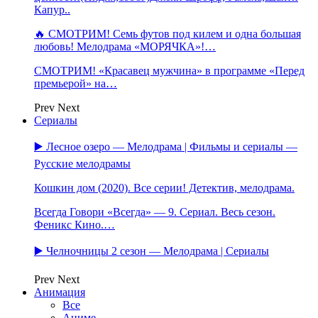
Капур..
🔥 СМОТРИМ! Семь футов под килем и одна большая
любовь! Мелодрама «МОРЯЧКА»!…
СМОТРИМ! «Красавец мужчина» в программе «Перед
премьерой» на…
Prev
Next
Сериалы
▶️ Лесное озеро — Мелодрама | Фильмы и сериалы —
Русские мелодрамы
Кошкин дом (2020). Все серии! Детектив, мелодрама.
Всегда Говори «Всегда» — 9. Сериал. Весь сезон.
Феникс Кино.…
▶️ Челночницы 2 сезон — Мелодрама | Сериалы
Prev
Next
Анимация
Все
Аниме