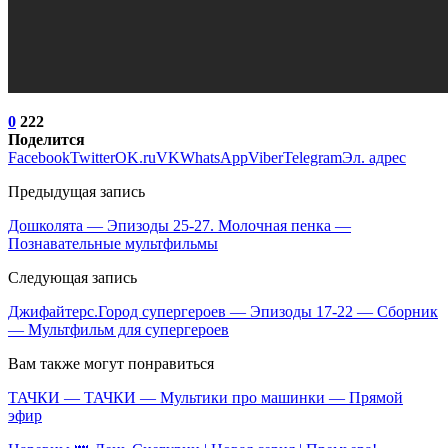
0
222
Поделится
Facebook
Twitter
OK.ru
VK
WhatsApp
Viber
Telegram
Эл. адрес
Предыдущая запись
Дошколята — Эпизоды 25-27. Молочная пенка —
Познавательные мультфильмы
Следующая запись
Джифайтерс.Город супергероев — Эпизоды 17-22 — Сборник
— Мультфильм для супергероев
Вам также могут понравиться
ТАЧКИ — ТАЧКИ — Мультики про машинки — Прямой
эфир