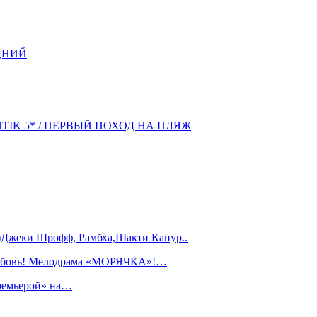
ДНИЙ
NTIK 5* / ПЕРВЫЙ ПОХОД НА ПЛЯЖ
)Джеки Шрофф, Рамбха,Шакти Капур..
любовь! Мелодрама «МОРЯЧКА»!…
ремьерой» на…