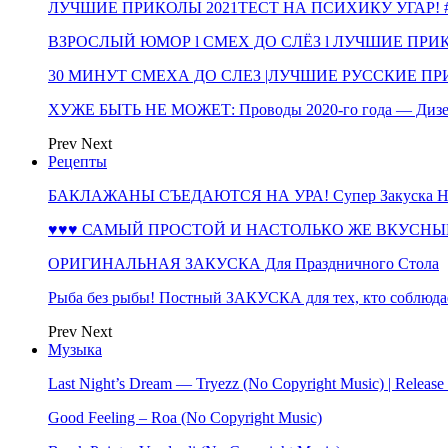
ЛУЧШИЕ ПРИКОЛЫ 2021ТЕСТ НА ПСИХИКУ УГАР! #
ВЗРОСЛЫЙ ЮМОР l СМЕХ ДО СЛЁЗ l ЛУЧШИЕ ПРИКОЛЫ
30 МИНУТ СМЕХА ДО СЛЕЗ |ЛУЧШИЕ РУССКИЕ ПРИ
ХУЖЕ БЫТЬ НЕ МОЖЕТ: Проводы 2020-го года — Дизе
Prev
Next
Рецепты
БАКЛАЖАНЫ СЪЕДАЮТСЯ НА УРА! Супер Закуска НА 
♥♥♥ САМЫЙ ПРОСТОЙ И НАСТОЛЬКО ЖЕ ВКУСНЫЙ
ОРИГИНАЛЬНАЯ ЗАКУСКА Для Праздничного Стола
Рыба без рыбы! Постный ЗАКУСКА для тех, кто соблюда
Prev
Next
Музыка
Last Night’s Dream — Tryezz (No Copyright Music) | Release
Good Feeling – Roa (No Copyright Music)