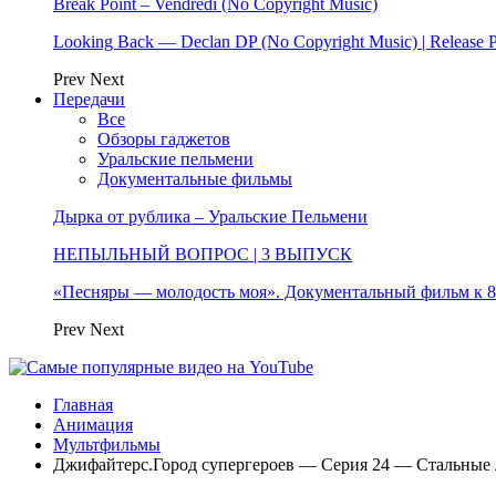
Break Point – Vendredi (No Copyright Music)
Looking Back — Declan DP (No Copyright Music) | Release 
Prev
Next
Передачи
Все
Обзоры гаджетов
Уральские пельмени
Документальные фильмы
Дырка от рублика – Уральские Пельмени
НЕПЫЛЬНЫЙ ВОПРОС | 3 ВЫПУСК
«Песняры — молодость моя». Документальный фильм к
Prev
Next
Главная
Анимация
Мультфильмы
Джифайтерс.Город супергероев — Серия 24 — Стальные