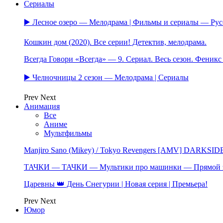
Сериалы
▶️ Лесное озеро — Мелодрама | Фильмы и сериалы — Ру
Кошкин дом (2020). Все серии! Детектив, мелодрама.
Всегда Говори «Всегда» — 9. Сериал. Весь сезон. Феник
▶️ Челночницы 2 сезон — Мелодрама | Сериалы
Prev
Next
Анимация
Все
Аниме
Мультфильмы
Manjiro Sano (Mikey) / Tokyo Revengers [AMV] DARKSID
ТАЧКИ — ТАЧКИ — Мультики про машинки — Прямой 
Царевны 👑 День Снегурии | Новая серия | Премьера!
Prev
Next
Юмор