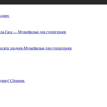
 адрес
ла-Гаса — Мультфильм для супергероев
есяти злодеев-Мультфильм для супергероев
одряд! Сборник