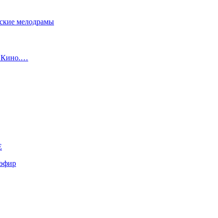
сские мелодрамы
с Кино.…
E
эфир