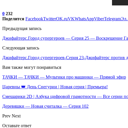
0
232
Поделится
Facebook
Twitter
OK.ru
VK
WhatsApp
Viber
Telegram
Эл.
Предыдущая запись
Джифайтерс.Город супергероев — Серия 25 — Воскрешение Га
Следующая запись
Джифайтерс.Город супергероев-Серия 23-Джифайтерс против д
Вам также могут понравиться
ТАЧКИ — ТАЧКИ — Мультики про машинки — Прямой эфир
Царевны 👑 День Снегурии | Новая серия | Премьера!
Смешарики 2D | Азбука цифровой грамотности — Все серии п
Деревяшки — Новая считалка — Серия 102
Prev
Next
Оставьте ответ