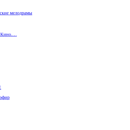
сские мелодрамы
с Кино.…
E
эфир