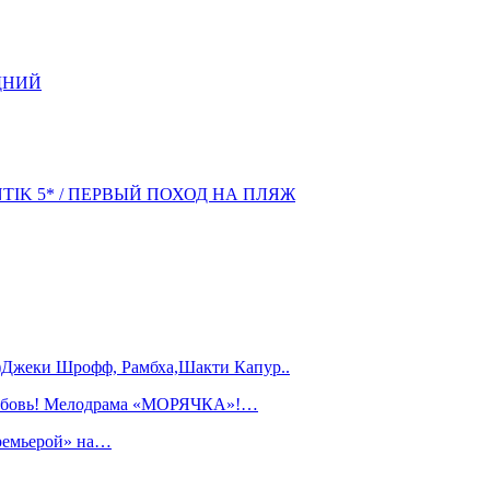
ДНИЙ
NTIK 5* / ПЕРВЫЙ ПОХОД НА ПЛЯЖ
)Джеки Шрофф, Рамбха,Шакти Капур..
любовь! Мелодрама «МОРЯЧКА»!…
ремьерой» на…