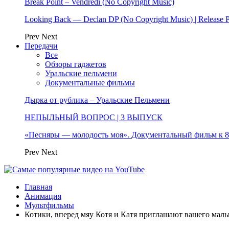
Break Point – Vendredi (No Copyright Music)
Looking Back — Declan DP (No Copyright Music) | Release 
Prev
Next
Передачи
Все
Обзоры гаджетов
Уральские пельмени
Документальные фильмы
Дырка от рублика – Уральские Пельмени
НЕПЫЛЬНЫЙ ВОПРОС | 3 ВЫПУСК
«Песняры — молодость моя». Документальный фильм к
Prev
Next
Главная
Анимация
Мультфильмы
Котики, вперед мяу Котя и Катя приглашают вашего малы