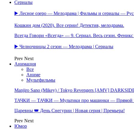
Сериалы
▶️ Лесное озеро — Мелодрама | Фильмы и сериалы — Ру
Кошкин дом (2020). Все серии! Детектив, мелодрама.
Всегда Говори «Всегда» — 9. Сериал. Весь сезон. Феник
▶️ Челночницы 2 сезон — Мелодрама | Сериалы
Prev
Next
Анимация
Все
Аниме
Мультфильмы
Manjiro Sano (Mikey) / Tokyo Revengers [AMV] DARKSID
ТАЧКИ — ТАЧКИ — Мультики про машинки — Прямой 
Царевны 👑 День Снегурии | Новая серия | Премьера!
Prev
Next
Юмор