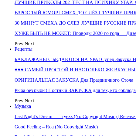
ЛУЧШИЕ ПРИКОЛЫ 2021ТЕСТ НА ПСИХИКУ УГАР! #
ВЗРОСЛЫЙ ЮМОР l СМЕХ ДО СЛЁЗ l ЛУЧШИЕ ПРИКОЛЫ
30 МИНУТ СМЕХА ДО СЛЕЗ |ЛУЧШИЕ РУССКИЕ ПРИ
ХУЖЕ БЫТЬ НЕ МОЖЕТ: Проводы 2020-го года — Дизе
Prev
Next
Рецепты
БАКЛАЖАНЫ СЪЕДАЮТСЯ НА УРА! Супер Закуска НА 
♥♥♥ САМЫЙ ПРОСТОЙ И НАСТОЛЬКО ЖЕ ВКУСНЫЙ
ОРИГИНАЛЬНАЯ ЗАКУСКА Для Праздничного Стола
Рыба без рыбы! Постный ЗАКУСКА для тех, кто соблюда
Prev
Next
Музыка
Last Night’s Dream — Tryezz (No Copyright Music) | Release
Good Feeling – Roa (No Copyright Music)