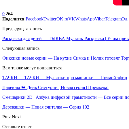
0
264
Поделится
Facebook
Twitter
OK.ru
VK
WhatsApp
Viber
Telegram
Эл.
Предыдущая запись
Раскраска для детей — ТЫКВА Мультик Раскраска | Учим цвета
Следующая запись
Фиксики новые серии — На кухне Симка и Нолик готовят Торт
Вам также могут понравиться
ТАЧКИ — ТАЧКИ — Мультики про машинки — Прямой эфир
Царевны 👑 День Снегурии | Новая серия | Премьера!
Смешарики 2D | Азбука цифровой грамотности — Все серии п
Деревяшки — Новая считалка — Серия 102
Prev
Next
Оставьте ответ