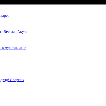
 адрес
 | Веселая Акула
 в мультик игре
одряд! Сборник