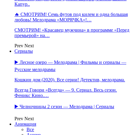
Капур..
🔥 СМОТРИМ! Семь футов под килем и одна большая
любовь! Мелодрама «МОРЯЧКА»!…
СМОТРИМ! «Красавец мужчина» в программе «Перед
премьерой» на…
Prev
Next
Сериалы
▶️ Лесное озеро — Мелодрама | Фильмы и сериалы —
Русские мелодрамы
Кошкин дом (2020). Все серии! Детектив, мелодрама.
Всегда Говори «Всегда» — 9. Сериал. Весь сезон.
Феникс Кино.…
▶️ Челночницы 2 сезон — Мелодрама | Сериалы
Prev
Next
Анимация
Все
Аниме