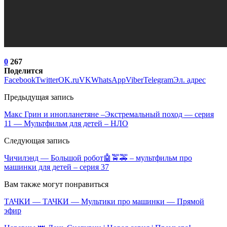
0
267
Поделится
Facebook
Twitter
OK.ru
VK
WhatsApp
Viber
Telegram
Эл. адрес
Предыдущая запись
Макс Грин и инопланетяне –Экстремальный поход — серия
11 — Мультфильм для детей – НЛО
Следующая запись
Чичилэнд — Большой робот🤖🚖🚕 – мультфильм про
машинки для детей – серия 37
Вам также могут понравиться
ТАЧКИ — ТАЧКИ — Мультики про машинки — Прямой
эфир