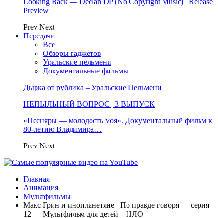
Looking Back — Declan DP (No Copyright Music) | Release
Preview
Prev
Next
Передачи
Все
Обзоры гаджетов
Уральские пельмени
Документальные фильмы
Дырка от рублика – Уральские Пельмени
НЕПЫЛЬНЫЙ ВОПРОС | 3 ВЫПУСК
«Песняры — молодость моя». Документальный фильм к
80-летию Владимира…
Prev
Next
Главная
Анимация
Мультфильмы
Макс Грин и инопланетяне –По правде говоря — серия
12 — Мультфильм для детей – НЛО